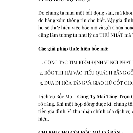
Do chúng ta mua một bất động sản, mà không
do hàng xóm thông tin cho biết. Vậy gia đìn
họ sẽ thực hiện việc bốc mộ và gởi Chùa hoặ
cũng làm tương tự như lý do THỨ NHẤT mà T
Các giải pháp thực hiện bốc mộ:
CÔNG TÁC TÌM KIẾM ĐỊNH VỊ NƠI PHÁT 
BỐC THI HÀI VÀO TIỂU QUÁCH BẰNG GỖ
ĐƯA ĐI HỎA TÁNG VÀ GIAO HỦ CỐT CH
Dịch Vụ Bốc Mộ –
Công Ty Mai Táng Trọn 
rõ ràng. Khi một hợp đồng được kí, chúng tô
tiền gia đình. Vì thu nhập chính của dịch v
hiện.
CHI PHÍ CHO GÓI BỐC MỘ CƠ BẢN :