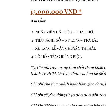
13.000.000 VND *
Bao Gồm:
NHÂN VIÊN ĐẬP BỐC – THÁO DỞ.
TIỂU SÀNH GỖ – NY LONG- TRÀ LÀI.
XE TANG LỄ VẬN CHUYỂN THI HÀI.
LÒ HỎA TÁNG RIÊNG BIỆT.
(*): Chí phí trên mang tính chất tham khảo 
thành TP HCM. Quý gia đình vui liên hệ để đ
Chi phí cho tiểu quách hoặc hòm giao động 
Chi phí sẽ giao động từ 40,000,000 đến 200
Chi Phí Thiêu theo chi phí trung tâm hỏa tá