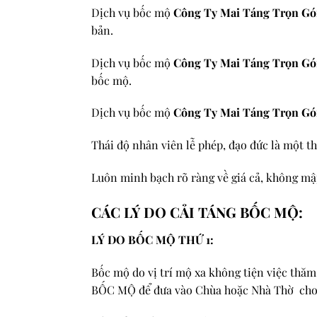
Dịch vụ bốc mộ
Công Ty Mai Táng Trọn Gó
bản.
Dịch vụ bốc mộ
Công Ty Mai Táng Trọn Gó
bốc mộ.
Dịch vụ bốc mộ
Công Ty Mai Táng Trọn Gó
Thái độ nhân viên lễ phép, đạo đức là một t
Luôn minh bạch rõ ràng về giá cả, không mập 
CÁC LÝ DO CẢI TÁNG BỐC MỘ:
LÝ DO BỐC MỘ THỨ 1:
Bốc mộ do vị trí mộ xa không tiện việc thă
BỐC MỘ để đưa vào Chùa hoặc Nhà Thờ cho ấm 