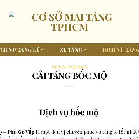
ỊCH VỤ TANG LỄ
XE TANG
DỊCH VỤ TANG
DỊCH VỤ ĐẶC BIỆT
CẢI TÁNG BỐC MỘ
Dịch vụ bốc mộ
ọ – Phú Gò Vấp
là một đơn vị chuyên phục vụ tang lễ tốt nhất