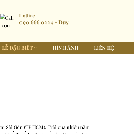
Hotline
090 666 0224 - Duy
 LỄ ĐẶC BIỆT
HÌNH ẢNH
LIÊN HỆ
 tại Sài Gòn (TP HCM). Trải qua nhiều năm