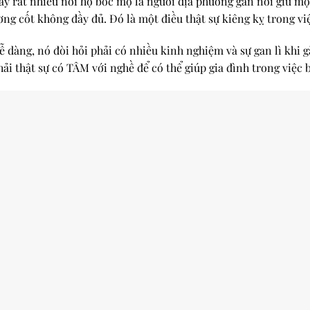
ấy rất nhiều nơi họ bốc mộ là người địa phương gần nơi giữ mộ,
g cốt không đầy đủ. Đó là một điều thật sự kiêng kỵ trong vi
ễ dàng, nó đòi hỏi phải có nhiều kinh nghiệm và sự gan lì khi 
ải thật sự có TÂM với nghề để có thể giúp gia đình trong việc 