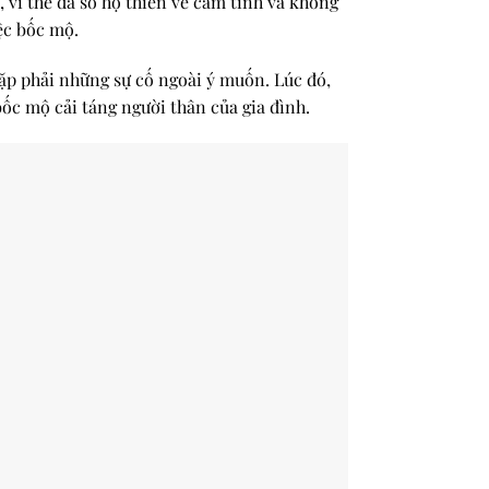
 vì thế đa số họ thiên về cảm tính và không
ệc bốc mộ.
gặp phải những sự cố ngoài ý muốn. Lúc đó,
bốc mộ cải táng người thân của gia đình.