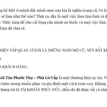
 hề biết ở mảnh đất mình mua xưa kia là nghĩa trang cũ. Vô t
h sẽ làm như thế nào? Thật ra, đây là một việc làm tâm linh và
c Thủy táng để cho cái lòng của mình an bình, và mọi việc làm 
âm đã chia sẽ.
HIỆN NẮP QUAN. VÌ ĐÂY LÀ NHỮNG NGÔI MỘ CŨ, NÊN RẤT KH
.
O KHÁCH HÀNG.
Gói Tân Phước Thọ – Phú Gò Vấp
là một thương hiệu uy tín. V
i luôn mong muốn phục vụ gia đình một cách trọn vẹn. Không b
ụ chúng tôi là TÀI KHOẢN PHÚC ĐỨC, điều đó đã được tất cả nhâ