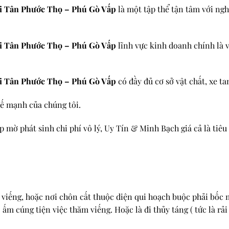
i Tân Phước Thọ – Phú Gò Vấp
là một tập thể tận tâm với ngh
i Tân Phước Thọ – Phú Gò Vấp
lĩnh vực kinh doanh chính là v
i Tân Phước Thọ – Phú Gò Vấp
có đầy đủ cơ sở vật chất, xe t
hế mạnh của chúng tôi.
mờ phát sinh chi phí vô lý, Uy Tín & Minh Bạch giá cả là tiêu 
m viếng, hoặc nơi chôn cất thuộc diện qui hoạch buộc phải bố
cúng tiện việc thăm viếng. Hoặc là đi thủy táng ( tức là rải 