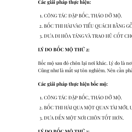
Các giải pháp thực hiện:
CÔNG TÁC ĐẬP BỐC, THÁO DỞ MỘ.
BỐC THI HÀI VÀO TIỂU QUÁCH BẰNG GỖ
ĐƯA ĐI HỎA TÁNG VÀ TRAO HỦ CỐT CHO
LÝ DO BỐC MỘ THỨ 2:
Bốc mộ sau đó chôn lại nơi khác. Lý do là n
Cũng như là mất sự tôn nghiêm. Nên cần ph
Các giải pháp thực hiện bốc mộ:
CÔNG TÁC ĐẬP BỐC, THÁO DỞ MỘ.
BỐC THI HÀI QUA MỘT QUAN TÀI MỚI, 
ĐƯA ĐẾN MỘT NƠI CHÔN TỐT HƠN.
LÝ DO BỐC MỘ THỨ 3: