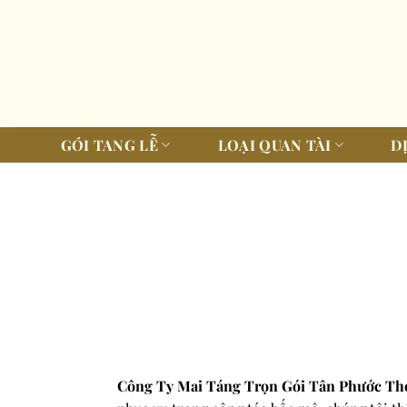
Bỏ
qua
nội
dung
GÓI TANG LỄ
LOẠI QUAN TÀI
D
Công Ty Mai Táng Trọn Gói Tân Phước Th