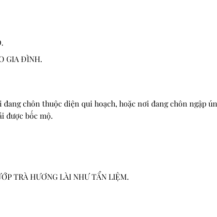
.
 GIA ĐÌNH.
ơi đang chôn thuộc diện qui hoạch, hoặc nơi đang chôn ngập ún
ải được bốc mộ.
ƯỚP TRÀ HƯƠNG LÀI NHƯ TẨN LIỆM.