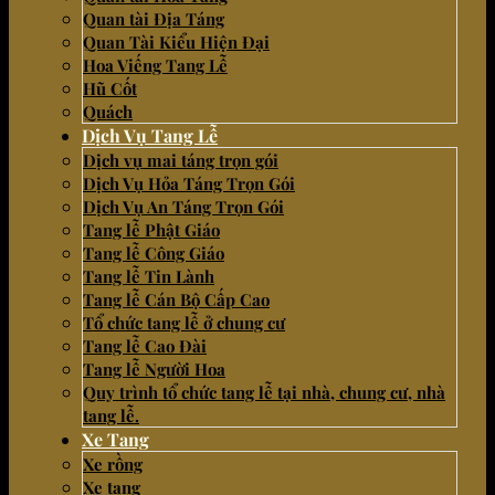
Quan tài Địa Táng
Quan Tài Kiểu Hiện Đại
Hoa Viếng Tang Lễ
Hũ Cốt
Quách
Dịch Vụ Tang Lễ
Dịch vụ mai táng trọn gói
Dịch Vụ Hỏa Táng Trọn Gói
Dịch Vụ An Táng Trọn Gói
Tang lễ Phật Giáo
Tang lễ Công Giáo
Tang lễ Tin Lành
Tang lễ Cán Bộ Cấp Cao
Tổ chức tang lễ ở chung cư
Tang lễ Cao Đài
Tang lễ Người Hoa
Quy trình tổ chức tang lễ tại nhà, chung cư, nhà
tang lễ.
Xe Tang
Xe rồng
Xe tang