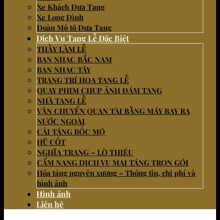
Xe Khách Đưa Tang
Xe Long Đình
Đoàn Mô tô Đưa Tang
Dịch Vụ Tang Lễ Đặc Biệt
THẦY LÀM LỄ
BAN NHẠC BẮC NAM
BAN NHẠC TÂY
TRANG TRÍ HOA TANG LỄ
QUAY PHIM CHỤP ẢNH ĐÁM TANG
NHÀ TANG LỄ
VẬN CHUYỂN QUAN TÀI BẰNG MÁY BAY RA
NƯỚC NGOÀI
CẢI TÁNG BỐC MỘ
HŨ CỐT
NGHĨA TRANG – LÒ THIÊU
CẨM NANG DỊCH VỤ MAI TÁNG TRỌN GÓI
Hỏa táng nguyên xương – Thông tin, chi phí và
hình ảnh
Hình ảnh
Liên hệ