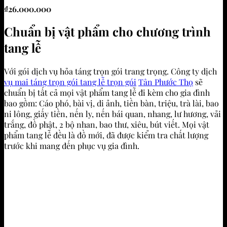
₫
26.000.000
Chuẩn bị vật phẩm cho chương trình
tang lễ
Với gói dịch vụ hỏa táng trọn gói trang trọng. Công ty dịch
vụ mai táng trọn gói tang lễ trọn gói
Tân Phước Thọ
sẽ
chuẩn bị tất cả mọi vật phẩm tang lễ đi kèm cho gia đình
bao gồm: Cáo phó, bài vị, di ảnh, tiền bàn, triệu, trà lài, bao
ni lông, giấy tiền, nến ly, nến bái quan, nhang, lư hương, vải
trắng, đồ phật, 2 bộ nhan, bao thư, xiêu, bút viết. Mọi vật
phẩm tang lễ đều là đồ mới, đã được kiểm tra chất lượng
trước khi mang đến phục vụ gia đình.