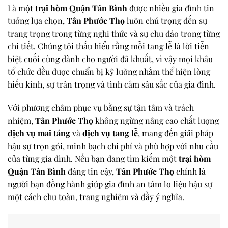
Là một
trại hòm Quận Tân Bình
được nhiều gia đình tin
tưởng lựa chọn,
Tân Phước Thọ
luôn chú trọng đến sự
trang trọng trong từng nghi thức và sự chu đáo trong từng
chi tiết. Chúng tôi thấu hiểu rằng mỗi tang lễ là lời tiễn
biệt cuối cùng dành cho người đã khuất, vì vậy mọi khâu
tổ chức đều được chuẩn bị kỹ lưỡng nhằm thể hiện lòng
hiếu kính, sự trân trọng và tình cảm sâu sắc của gia đình.
Với phương châm phục vụ bằng sự tận tâm và trách
nhiệm,
Tân Phước Thọ
không ngừng nâng cao chất lượng
dịch vụ mai táng
và
dịch vụ tang lễ
, mang đến giải pháp
hậu sự trọn gói, minh bạch chi phí và phù hợp với nhu cầu
của từng gia đình. Nếu bạn đang tìm kiếm một
trại hòm
Quận Tân Bình
đáng tin cậy,
Tân Phước Thọ
chính là
người bạn đồng hành giúp gia đình an tâm lo liệu hậu sự
một cách chu toàn, trang nghiêm và đầy ý nghĩa.