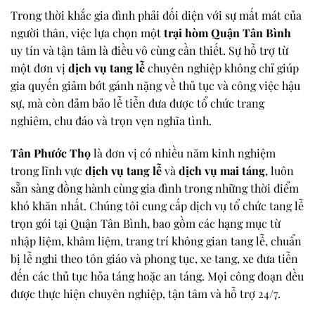
Trong thời khắc gia đình phải đối diện với sự mất mát của
người thân, việc lựa chọn một
trại hòm Quận Tân Bình
uy tín và tận tâm là điều vô cùng cần thiết. Sự hỗ trợ từ
một đơn vị
dịch vụ tang lễ
chuyên nghiệp không chỉ giúp
gia quyến giảm bớt gánh nặng về thủ tục và công việc hậu
sự, mà còn đảm bảo lễ tiễn đưa được tổ chức trang
nghiêm, chu đáo và trọn vẹn nghĩa tình.
Tân Phước Thọ
là đơn vị có nhiều năm kinh nghiệm
trong lĩnh vực
dịch vụ tang lễ
và
dịch vụ mai táng
, luôn
sẵn sàng đồng hành cùng gia đình trong những thời điểm
khó khăn nhất. Chúng tôi cung cấp dịch vụ tổ chức tang lễ
trọn gói tại Quận Tân Bình, bao gồm các hạng mục từ
nhập liệm, khâm liệm, trang trí không gian tang lễ, chuẩn
bị lễ nghi theo tôn giáo và phong tục, xe tang, xe đưa tiễn
đến các thủ tục hỏa táng hoặc an táng. Mọi công đoạn đều
được thực hiện chuyên nghiệp, tận tâm và hỗ trợ 24/7.