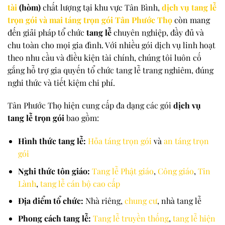
tài
(hòm)
chất lượng tại khu vực Tân Bình,
dịch vụ tang lễ
trọn gói và mai táng trọn gói Tân Phước Thọ
còn mang
đến giải pháp tổ chức
tang lễ
chuyên nghiệp, đầy đủ và
chu toàn cho mọi gia đình. Với nhiều gói dịch vụ linh hoạt
theo nhu cầu và điều kiện tài chính, chúng tôi luôn cố
gắng hỗ trợ gia quyến tổ chức tang lễ trang nghiêm, đúng
nghi thức và tiết kiệm chi phí.
Tân Phước Thọ hiện cung cấp đa dạng các gói
dịch vụ
tang lễ trọn gói
bao gồm:
Hình thức tang lễ:
Hỏa táng trọn gói
và
an táng trọn
gói
Nghi thức tôn giáo:
Tang lễ Phật giáo
,
Công giáo
,
Tin
Lành
,
tang lễ cán bộ cao cấp
Địa điểm tổ chức:
Nhà riêng,
chung cư
, nhà tang lễ
Phong cách tang lễ:
Tang lễ truyền thống
,
tang lễ hiện