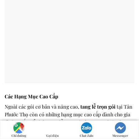
Các Hạng Mục Cao Cấp
Ngoài các gói cơ bản và nâng cao,
tang lễ trọn gói
tại Tân
Phước Thọ còn có những hạng mục cao cấp dành cho gia
đình muốn tổ chức tang lễ quy mô và trang nghiêm hơn:
Quan tài cao cấp
nhập khẩu hoặc chế tác đặc biệt
Chỉ đường
Gọi điện
Chat Zalo
Messenger