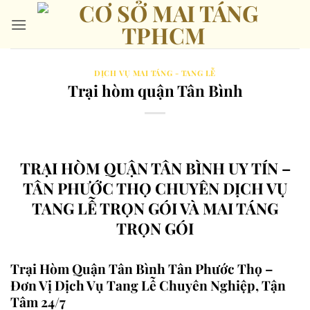
Bỏ
qua
nội
dung
DỊCH VỤ MAI TÁNG - TANG LỄ
Trại hòm quận Tân Bình
TRẠI HÒM QUẬN TÂN BÌNH UY TÍN –
TÂN PHƯỚC THỌ CHUYÊN DỊCH VỤ
TANG LỄ TRỌN GÓI VÀ MAI TÁNG
TRỌN GÓI
Trại Hòm Quận Tân Bình Tân Phước Thọ –
Đơn Vị Dịch Vụ Tang Lễ Chuyên Nghiệp, Tận
Tâm 24/7