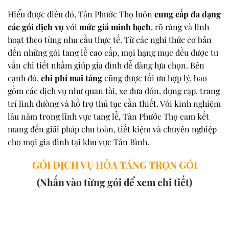
Hiểu được điều đó, Tân Phước Thọ luôn
cung cấp đa dạng
các gói dịch vụ
với
mức giá minh bạch
, rõ ràng và linh
hoạt theo từng nhu cầu thực tế. Từ các nghi thức cơ bản
đến những gói tang lễ cao cấp, mọi hạng mục đều được tư
vấn chi tiết nhằm giúp gia đình dễ dàng lựa chọn. Bên
cạnh đó,
chi phí mai táng
cũng được tối ưu hợp lý, bao
gồm các dịch vụ như quan tài, xe đưa đón, dựng rạp, trang
trí linh đường và hỗ trợ thủ tục cần thiết. Với kinh nghiệm
lâu năm trong lĩnh vực tang lễ, Tân Phước Thọ cam kết
mang đến giải pháp chu toàn, tiết kiệm và chuyên nghiệp
cho mọi gia đình tại khu vực Tân Bình.
GÓI DỊCH VỤ HỎA TÁNG TRỌN GÓI
(Nhấn vào từng gói để xem chi tiết)