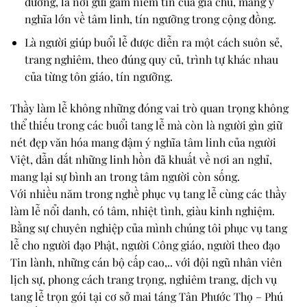
dương, là nơi gửi gắm niềm tin của gia chủ, mang ý
nghĩa lớn về tâm linh, tín ngưỡng trong cộng đồng.
Là người giúp buổi lễ được diễn ra một cách suôn sẻ,
trang nghiêm, theo đúng quy củ, trình tự khác nhau
của từng tôn giáo, tín ngưỡng.
Thầy làm lễ không những đóng vai trò quan trọng không
thể thiếu trong các buổi tang lễ mà còn là người gìn giữ
nét đẹp văn hóa mang đậm ý nghĩa tâm linh của người
Việt, dẫn dắt những linh hồn đã khuất về nơi an nghỉ,
mang lại sự bình an trong tâm người còn sống.
Với nhiều năm trong nghề phục vụ tang lễ cùng các thầy
làm lễ nổi danh, có tâm, nhiệt tình, giàu kinh nghiệm.
Bằng sự chuyên nghiệp của mình chúng tôi phục vụ tang
lễ cho người đạo Phật, người Công giáo, người theo đạo
Tin lành, những cán bộ cấp cao,.. với đội ngũ nhân viên
lịch sự, phong cách trang trọng, nghiêm trang, dịch vụ
tang lễ trọn gói tại cơ sở mai táng Tân Phước Thọ – Phú