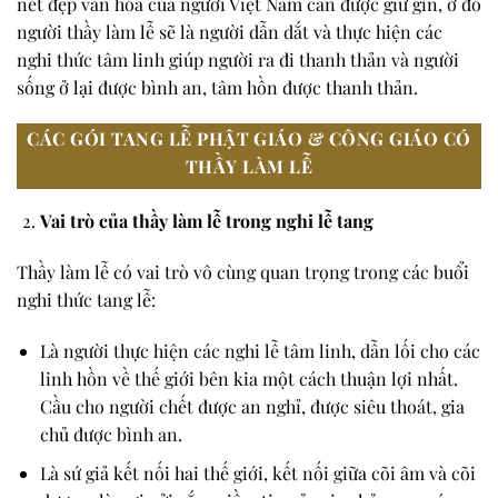
nét đẹp văn hóa của người Việt Nam cần được giữ gìn, ở đó
người thầy làm lễ sẽ là người dẫn dắt và thực hiện các
nghi thức tâm linh giúp người ra đi thanh thản và người
sống ở lại được bình an, tâm hồn được thanh thản.
CÁC GÓI TANG LỄ PHẬT GIÁO & CÔNG GIÁO CÓ
THẦY LÀM LỄ
Vai trò của thầy làm lễ trong nghi lễ tang
Thầy làm lễ có vai trò vô cùng quan trọng trong các buổi
nghi thức tang lễ:
Là người thực hiện các nghi lễ tâm linh, dẫn lối cho các
linh hồn về thế giới bên kia một cách thuận lợi nhất.
Cầu cho người chết được an nghỉ, được siêu thoát, gia
chủ được bình an.
Là sứ giả kết nối hai thế giới, kết nối giữa cõi âm và cõi