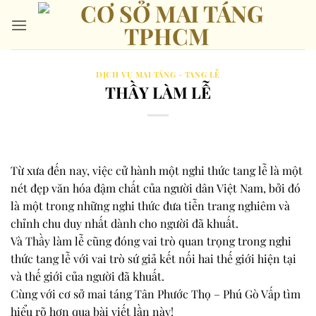
Bỏ
qua
nội
dung
DỊCH VỤ MAI TÁNG - TANG LỄ
THẦY LÀM LỄ
Từ xưa đến nay, việc cử hành một nghi thức tang lễ là một
nét đẹp văn hóa đậm chất của người dân Việt Nam, bởi đó
là một trong những nghi thức đưa tiễn trang nghiêm và
chỉnh chu duy nhất dành cho người đã khuất.
Và Thầy làm lễ cũng đóng vai trò quan trọng trong nghi
thức tang lễ với vai trò sứ giả kết nối hai thế giới hiện tại
và thế giới của người đã khuất.
Cùng với cơ sở mai táng Tân Phước Thọ – Phú Gò Vấp tìm
hiểu rõ hơn qua bài viết lần này!