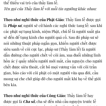
thể thiếu vai trò của thầy làm lễ.
Tên gọi của Thầy làm lễ với mỗi tín ngưỡng khác nhau:
Theo như nghi thức của Phật Giáo
: Thầy làm lễ được gọi
là
Pháp sư
, người sẽ cử hành các nghi thức tang lễ: sau khi
các phật sự tụng kinh, niệm Phật, chủ lễ là người xuất gia
sẽ đến để tụng kinh cho người quá cố. Sau đó pháp sư sẽ
nói những thuật pháp ngắn gọn, khiến người chết được
siêu sanh về cõi cực lạc, pháp sư (Thầy làm lễ) là người
dẫn đường cho người chết về cõi âm, xua đuổi những linh
hồn ác ý quấy nhiễu người mới mất, cầu nguyện cho người
chết được siêu thoát, cắt bỏ mọi vương vấn với cõi trần
gian, báo cáo với cõi phật có một người vừa qua đời, cầu
mong sự che chở giúp đỡ cho người mất khi họ về thế giới
bên kia.
Theo như nghi thức của Công Giáo:
Thầy làm lễ hay
được gọi là
Cha sở,
cha sẽ đến nhà cầu nguyện trước lễ