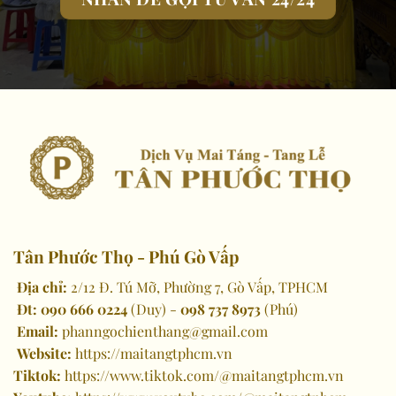
Tân Phước Thọ - Phú Gò Vấp
Địa chỉ:
2/12 Đ. Tú Mỡ, Phường 7, Gò Vấp, TPHCM
Đt:
090 666 0224
(Duy) -
098 737 8973
(Phú)
Email:
phanngochienthang@gmail.com
Website:
https://maitangtphcm.vn
Tiktok:
https://www.tiktok.com/@maitangtphcm.vn