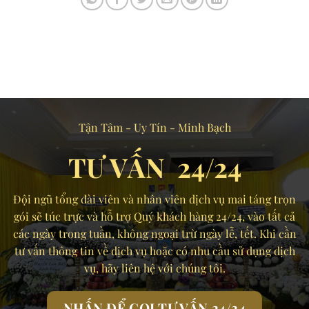
Tận Tâm - Uy Tín - Minh Bạch
TƯ VẤN 24/24
Đội ngũ tổng đài viên và nhân viên dịch vụ mai táng trọn
gói sẽ túc trực và hỗ trợ Quý khách hàng 24/24, vào tất cả
các ngày trong tuần, không ngoại trừ ngày lễ, tết. Khi cần
tư vấn thông tin về dịch vụ hoặc có nhu cầu sử dụng dịch
vụ, hãy liên hệ với chúng tôi.
NHẤN ĐỂ GỌI TƯ VẤN 24/24