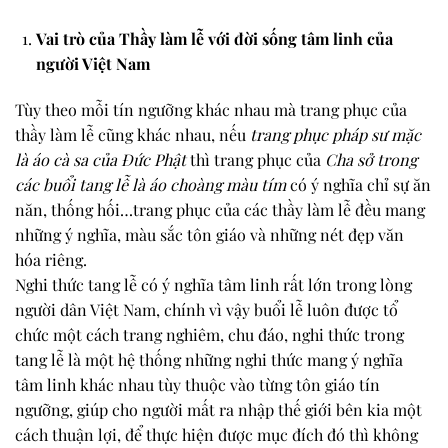
Vai trò của Thầy làm lễ với đời sống tâm linh của
người Việt Nam
Tùy theo mỗi tín ngưỡng khác nhau mà trang phục của
thầy làm lễ cũng khác nhau, nếu
trang phục pháp sư mặc
là áo cà sa của Đức Phật
thì trang phục của
Cha sở trong
các buổi tang lễ là áo choàng màu tím
có ý nghĩa chỉ sự ăn
năn, thống hối…trang phục của các thầy làm lễ đều mang
những ý nghĩa, màu sắc tôn giáo và những nét đẹp văn
hóa riêng.
Nghi thức tang lễ có ý nghĩa tâm linh rất lớn trong lòng
người dân Việt Nam, chính vì vậy buổi lễ luôn được tổ
chức một cách trang nghiêm, chu đáo, nghi thức trong
tang lễ là một hệ thống những nghi thức mang ý nghĩa
tâm linh khác nhau tùy thuộc vào từng tôn giáo tín
ngưỡng, giúp cho người mất ra nhập thế giới bên kia một
cách thuận lợi, để thực hiện được mục đích đó thì không