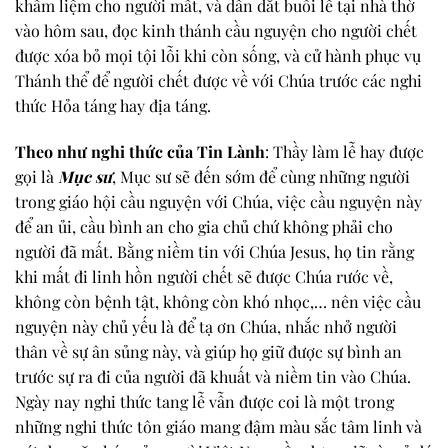
khâm liệm cho người mất, và dẫn dắt buổi lễ tại nhà thờ
vào hôm sau, đọc kinh thánh cầu nguyện cho người chết
được xóa bỏ mọi tội lỗi khi còn sống, và cử hành phục vụ
Thánh thể để người chết được về với Chúa trước các nghi
thức Hỏa táng hay địa táng.
Theo như nghi thức của Tin Lành
: Thầy làm lễ hay được
gọi là
Mục sư
, Mục sư sẽ đến sớm để cùng những người
trong giáo hội cầu nguyện với Chúa, việc cầu nguyện này
để an ủi, cầu bình an cho gia chủ chứ không phải cho
người đã mất. Bằng niềm tin với Chúa Jesus, họ tin rằng
khi mất đi linh hồn người chết sẽ được Chúa rước về,
không còn bệnh tật, không còn khó nhọc,… nên việc cầu
nguyện này chủ yếu là để tạ ơn Chúa, nhắc nhở người
thân về sự ân sủng này, và giúp họ giữ được sự bình an
trước sự ra đi của người đã khuất và niềm tin vào Chúa.
Ngày nay nghi thức tang lễ vẫn được coi là một trong
những nghi thức tôn giáo mang đậm màu sắc tâm linh và