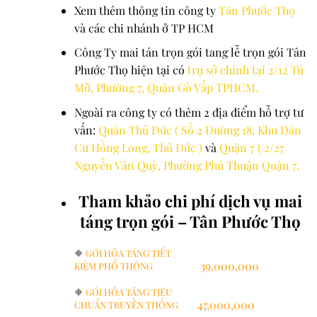
Xem thêm thông tin công ty
Tân Phước Thọ
và các chi nhánh ở TP HCM
Công Ty mai tán trọn gói tang lễ trọn gói Tân
Phước Thọ hiện tại có
trụ sở chính tại 2/12 Tú
Mỡ, Phường 7, Quận Gò Vấp TPHCM.
Ngoài ra công ty có thêm 2 địa điểm hỗ trợ tư
vấn:
Quận Thủ Đức ( Số 2 Đường 18, Khu Dân
Cư Hồng Long, Thủ Đức )
và
Quận 7 ( 2/27
Nguyễn Văn Quỳ, Phường Phú Thuận Quận 7.
Tham khảo chi phí dịch vụ mai
táng trọn gói – Tân Phước Thọ
🔶
GÓI HỎA TÁNG TIẾT
39,000,000
KIỆM PHỔ THÔNG
🔶
GÓI HỎA TÁNG TIÊU
47,000,000
CHUẨN TRUYỀN THỐNG