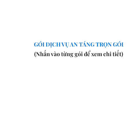
GÓI DỊCH VỤ AN TÁNG TRỌN GÓI
(Nhấn vào từng gói để xem chi tiết)