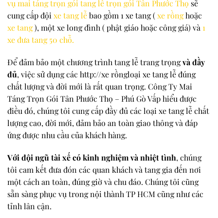
vụ mai táng trọn gói tang lễ trọn gói
Tân Phước Thọ
sẽ
cung cấp đội
xe tang lễ
bao gồm 1 xe tang (
xe rồng
hoặc
xe tang
), một xe long đình ( phật giáo hoặc công giá) và
1
xe đưa tang 50 chỗ.
Để đảm bảo một chương trình tang lễ trang trọng
và đầy
đủ
, việc sử dụng các http://xe rồngloại xe tang lễ đúng
chất lượng và đời mới là rất quan trọng. Công Ty Mai
Táng Trọn Gói Tân Phước Thọ – Phú Gò Vấp hiểu được
điều đó, chúng tôi cung cấp đầy đủ các loại xe tang lễ chất
lượng cao, đời mới, đảm bảo an toàn giao thông và đáp
ứng được nhu cầu của khách hàng.
Với đội ngũ tài xế có kinh nghiệm và nhiệt tình
, chúng
tôi cam kết đưa đón các quan khách và tang gia đến nơi
một cách an toàn, đúng giờ và chu đáo. Chúng tôi cũng
sẵn sàng phục vụ trong nội thành TP HCM cũng như các
tỉnh lân cận.