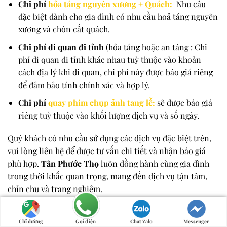
Chi phí
hỏa táng nguyên xương + Quách:
Nhu cầu
đặc biệt dành cho gia đình có nhu cầu hoả táng nguyên
xương và chôn cất quách.
Chi phí di quan đi tỉnh
(hỏa táng hoặc an táng : Chi
phí di quan đi tỉnh khác nhau tuỳ thuộc vào khoản
cách địa lý khi di quan, chi phí này được báo giá riêng
để đảm bảo tính chính xác và hợp lý.
Chi phí
quay phim chụp ảnh tang lễ:
sẽ được báo giá
riêng tuỳ thuộc vào khối lượng dịch vụ và số ngày.
Quý khách có nhu cầu sử dụng các dịch vụ đặc biệt trên,
vui lòng liên hệ để được tư vấn chi tiết và nhận báo giá
phù hợp.
Tân Phước Thọ
luôn đồng hành cùng gia đình
trong thời khắc quan trọng, mang đến dịch vụ tận tâm,
chỉn chu và trang nghiêm.
GỌI TƯ VẤN 0906660224
Chỉ đường
Gọi điện
Chat Zalo
Messenger