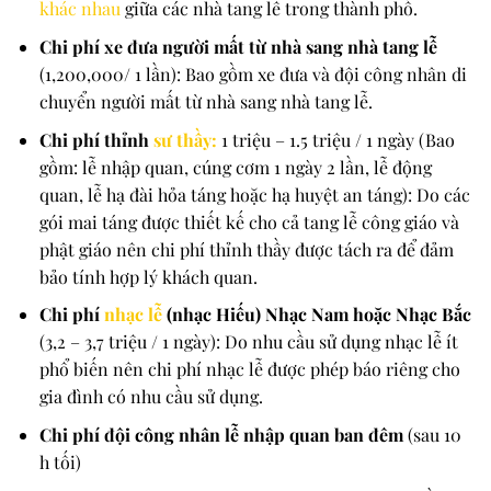
khác nhau
giữa các nhà tang lễ trong thành phố.
Chi phí xe đưa người mất từ nhà sang nhà tang lễ
(1,200,000/ 1 lần): Bao gồm xe đưa và đội công nhân di
chuyển người mất từ nhà sang nhà tang lễ.
Chi phí thỉnh
sư thầy:
1 triệu – 1.5 triệu / 1 ngày (Bao
gồm: lễ nhập quan, cúng cơm 1 ngày 2 lần, lễ động
quan, lễ hạ đài hỏa táng hoặc hạ huyệt an táng): Do các
gói mai táng được thiết kế cho cả tang lễ công giáo và
phật giáo nên chi phí thỉnh thầy được tách ra để đảm
bảo tính hợp lý khách quan.
Chi phí
nhạc lễ
(nhạc Hiếu) Nhạc Nam hoặc Nhạc Bắc
(3,2 – 3,7 triệu / 1 ngày): Do nhu cầu sử dụng nhạc lễ ít
phổ biến nên chi phí nhạc lễ được phép báo riêng cho
gia đình có nhu cầu sử dụng.
Chi phí đội công nhân lễ nhập quan ban đêm
(sau 10
h tối)