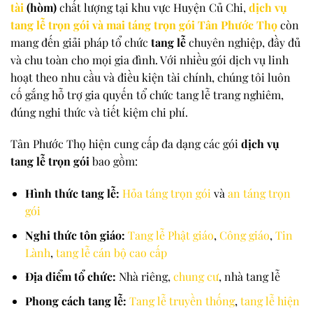
tài
(hòm)
chất lượng tại khu vực Huyện Củ Chi,
dịch vụ
tang lễ trọn gói và mai táng trọn gói Tân Phước Thọ
còn
mang đến giải pháp tổ chức
tang lễ
chuyên nghiệp, đầy đủ
và chu toàn cho mọi gia đình. Với nhiều gói dịch vụ linh
hoạt theo nhu cầu và điều kiện tài chính, chúng tôi luôn
cố gắng hỗ trợ gia quyến tổ chức tang lễ trang nghiêm,
đúng nghi thức và tiết kiệm chi phí.
Tân Phước Thọ hiện cung cấp đa dạng các gói
dịch vụ
tang lễ trọn gói
bao gồm:
Hình thức tang lễ:
Hỏa táng trọn gói
và
an táng trọn
gói
Nghi thức tôn giáo:
Tang lễ Phật giáo
,
Công giáo
,
Tin
Lành
,
tang lễ cán bộ cao cấp
Địa điểm tổ chức:
Nhà riêng,
chung cư
, nhà tang lễ
Phong cách tang lễ:
Tang lễ truyền thống
,
tang lễ hiện