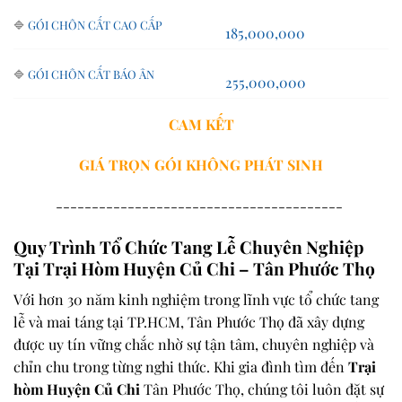
🔷
GÓI CHÔN CẤT CAO CẤP
185,000,000
🔷
GÓI CHÔN CẤT BÁO ÂN
255,000,000
CAM KẾT
GIÁ TRỌN GÓI
KHÔNG PHÁT SINH
----------------------------------------
Quy Trình Tổ Chức Tang Lễ Chuyên Nghiệp
Tại Trại Hòm Huyện Củ Chi – Tân Phước Thọ
Với hơn 30 năm kinh nghiệm trong lĩnh vực tổ chức tang
lễ và mai táng tại TP.HCM, Tân Phước Thọ đã xây dựng
được uy tín vững chắc nhờ sự tận tâm, chuyên nghiệp và
chỉn chu trong từng nghi thức. Khi gia đình tìm đến
Trại
hòm Huyện Củ Chi
Tân Phước Thọ, chúng tôi luôn đặt sự