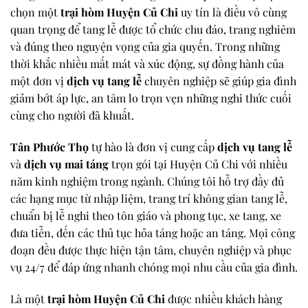
chọn một
trại hòm Huyện Củ Chi
uy tín là điều vô cùng
quan trọng để tang lễ được tổ chức chu đáo, trang nghiêm
và đúng theo nguyện vọng của gia quyến. Trong những
thời khắc nhiều mất mát và xúc động, sự đồng hành của
một đơn vị
dịch vụ tang lễ
chuyên nghiệp sẽ giúp gia đình
giảm bớt áp lực, an tâm lo trọn vẹn những nghi thức cuối
cùng cho người đã khuất.
Tân Phước Thọ
tự hào là đơn vị cung cấp
dịch vụ tang lễ
và
dịch vụ mai táng
trọn gói tại Huyện Củ Chi với nhiều
năm kinh nghiệm trong ngành. Chúng tôi hỗ trợ đầy đủ
các hạng mục từ nhập liệm, trang trí không gian tang lễ,
chuẩn bị lễ nghi theo tôn giáo và phong tục, xe tang, xe
đưa tiễn, đến các thủ tục hỏa táng hoặc an táng. Mọi công
đoạn đều được thực hiện tận tâm, chuyên nghiệp và phục
vụ 24/7 để đáp ứng nhanh chóng mọi nhu cầu của gia đình.
Là một
trại hòm Huyện Củ Chi
được nhiều khách hàng