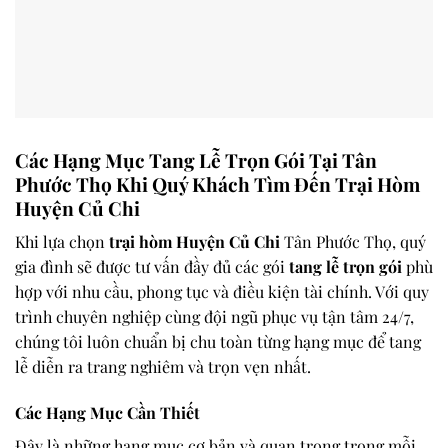
Các Hạng Mục Tang Lễ Trọn Gói Tại Tân
Phước Thọ Khi Quý Khách Tìm Đến Trại Hòm
Huyện Củ Chi
Khi lựa chọn
trại hòm Huyện Củ Chi
Tân Phước Thọ, quý
gia đình sẽ được tư vấn đầy đủ các gói
tang lễ trọn gói
phù
hợp với nhu cầu, phong tục và điều kiện tài chính. Với quy
trình chuyên nghiệp cùng đội ngũ phục vụ tận tâm 24/7,
chúng tôi luôn chuẩn bị chu toàn từng hạng mục để tang
lễ diễn ra trang nghiêm và trọn vẹn nhất.
Các Hạng Mục Cần Thiết
Đây là những hạng mục cơ bản và quan trọng trong mỗi