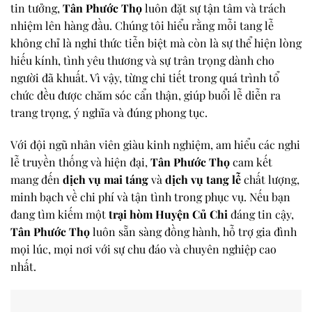
tin tưởng,
Tân Phước Thọ
luôn đặt sự tận tâm và trách
nhiệm lên hàng đầu. Chúng tôi hiểu rằng mỗi tang lễ
không chỉ là nghi thức tiễn biệt mà còn là sự thể hiện lòng
hiếu kính, tình yêu thương và sự trân trọng dành cho
người đã khuất. Vì vậy, từng chi tiết trong quá trình tổ
chức đều được chăm sóc cẩn thận, giúp buổi lễ diễn ra
trang trọng, ý nghĩa và đúng phong tục.
Với đội ngũ nhân viên giàu kinh nghiệm, am hiểu các nghi
lễ truyền thống và hiện đại,
Tân Phước Thọ
cam kết
mang đến
dịch vụ mai táng
và
dịch vụ tang lễ
chất lượng,
minh bạch về chi phí và tận tình trong phục vụ. Nếu bạn
đang tìm kiếm một
trại hòm Huyện Củ Chi
đáng tin cậy,
Tân Phước Thọ
luôn sẵn sàng đồng hành, hỗ trợ gia đình
mọi lúc, mọi nơi với sự chu đáo và chuyên nghiệp cao
nhất.