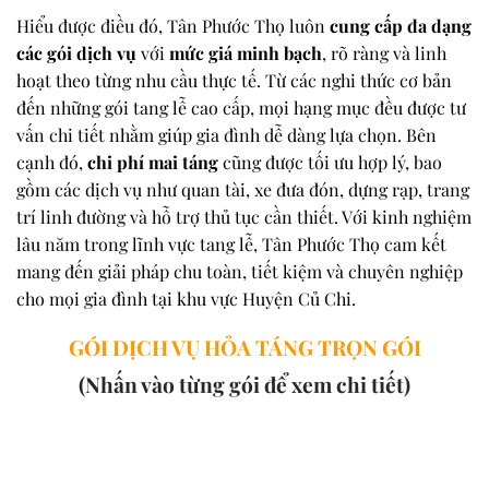
Hiểu được điều đó, Tân Phước Thọ luôn
cung cấp đa dạng
các gói dịch vụ
với
mức giá minh bạch
, rõ ràng và linh
hoạt theo từng nhu cầu thực tế. Từ các nghi thức cơ bản
đến những gói tang lễ cao cấp, mọi hạng mục đều được tư
vấn chi tiết nhằm giúp gia đình dễ dàng lựa chọn. Bên
cạnh đó,
chi phí mai táng
cũng được tối ưu hợp lý, bao
gồm các dịch vụ như quan tài, xe đưa đón, dựng rạp, trang
trí linh đường và hỗ trợ thủ tục cần thiết. Với kinh nghiệm
lâu năm trong lĩnh vực tang lễ, Tân Phước Thọ cam kết
mang đến giải pháp chu toàn, tiết kiệm và chuyên nghiệp
cho mọi gia đình tại khu vực Huyện Củ Chi.
GÓI DỊCH VỤ HỎA TÁNG TRỌN GÓI
(Nhấn vào từng gói để xem chi tiết)