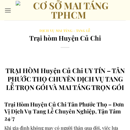
Bỏ
qua
nội
dung
DỊCH VỤ MAI TÁNG - TANG LỄ
Trại hòm Huyện Củ Chi
TRẠI HÒM Huyện Củ Chi UY TÍN – TÂN
PHƯỚC THỌ CHUYÊN DỊCH VỤ TANG
LỄ TRỌN GÓI VÀ MAI TÁNG TRỌN GÓI
Trại Hòm Huyện Củ Chi Tân Phước Thọ – Đơn
Vị Dịch Vụ Tang Lễ Chuyên Nghiệp, Tận Tâm
24/7
Khi gia đình không may có người thân qua đời, việc lựa