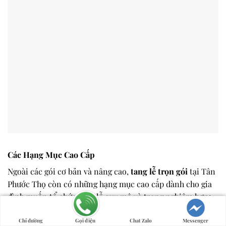
Các Hạng Mục Cao Cấp
Ngoài các gói cơ bản và nâng cao,
tang lễ trọn gói
tại Tân
Phước Thọ còn có những hạng mục cao cấp dành cho gia
đình muốn tổ chức tang lễ quy mô và trang nghiêm hơn:
Quan tài cao cấp
nhập khẩu hoặc chế tác đặc biệt
Chỉ đường
Gọi điện
Chat Zalo
Messenger