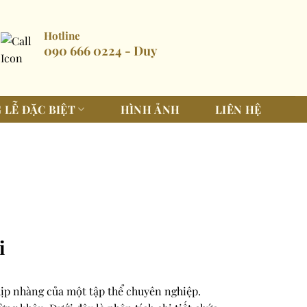
Hotline
090 666 0224 - Duy
 LỄ ĐẶC BIỆT
HÌNH ẢNH
LIÊN HỆ
i
hịp nhàng của một tập thể chuyên nghiệp.