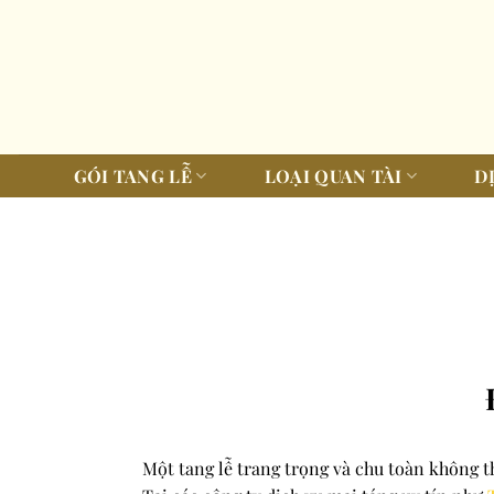
Bỏ
qua
nội
dung
GÓI TANG LỄ
LOẠI QUAN TÀI
D
Một tang lễ trang trọng và chu toàn không t