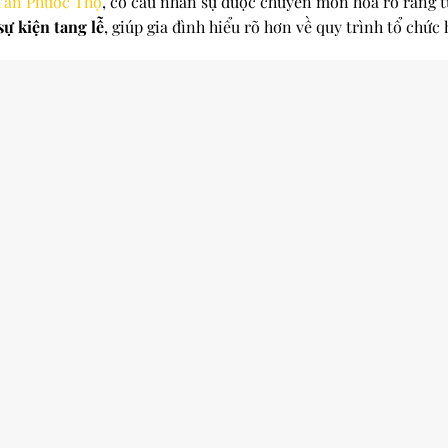
Tân Phước Thọ
, cơ cấu nhân sự được chuyên môn hóa rõ ràng từ
sự kiện tang lễ
, giúp gia đình hiểu rõ hơn về quy trình tổ chức 