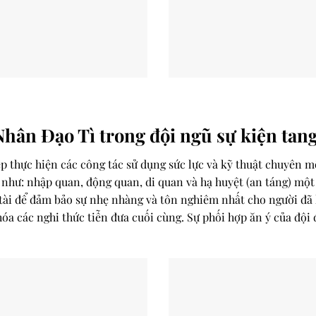
hân Đạo Tì trong đội ngũ sự kiện tang
ếp thực hiện các công tác sử dụng sức lực và kỹ thuật chuyên m
như: nhập quan, động quan, di quan và hạ huyệt (an táng) một
 tài để đảm bảo sự nhẹ nhàng và tôn nghiêm nhất cho người đã
óa các nghi thức tiễn đưa cuối cùng. Sự phối hợp ăn ý của đội đ