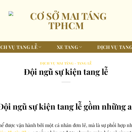
ỊCH VỤ TANG LỄ
XE TANG
DỊCH VỤ TANG
DỊCH VỤ MAI TÁNG - TANG LỄ
Đội ngũ sự kiện tang lễ
Đội ngũ sự kiện tang lễ gồm những a
hể được vận hành bởi một cá nhân đơn lẻ, mà là sự phối hợp n