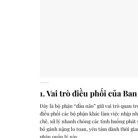
1. Vai trò điều phối của Ba
Đây là bộ phận “đầu não” giữ vai trò quan tr
điều phối các bộ phận khác làm việc nhịp nh
chẽ, xử lý nhanh chóng các tình huống phát 
bỏ gánh nặng lo toan, yên tâm dành thời gi
phận quản lý này.