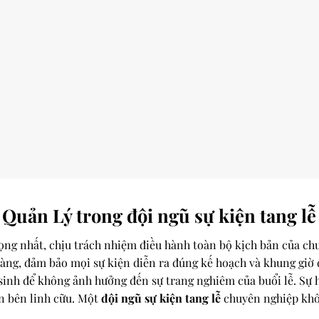
n Quản Lý trong đội ngũ sự kiện tang lễ
ọng nhất, chịu trách nhiệm điều hành toàn bộ kịch bản của chươ
àng, đảm bảo mọi sự kiện diễn ra đúng kế hoạch và khung giờ đ
sinh để không ảnh hưởng đến sự trang nghiêm của buổi lễ. Sự h
an bên linh cữu. Một
đội ngũ sự kiện tang lễ
chuyên nghiệp khôn