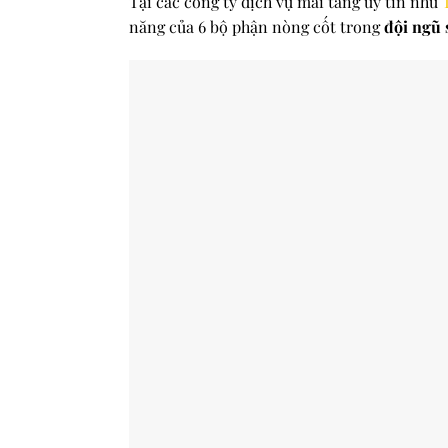
Tại các công ty dịch vụ mai táng uy tín như
năng của 6 bộ phận nòng cốt trong
đội ngũ 