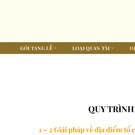
Bỏ
qua
nội
dung
GÓI TANG LỄ
LOẠI QUAN TÀI
D
QUY TRÌNH 
1 – 2 Giải pháp về địa điểm tổ 