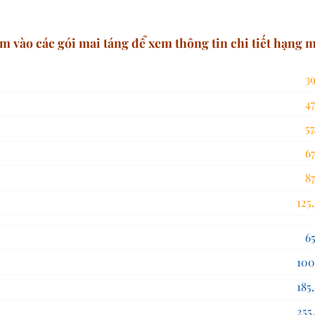
m vào các gói mai táng để xem thông tin chi tiết hạng 
39,000
47,000
57,000
67,000
87,000
125,000
65,000
100,000
185,000
255,000