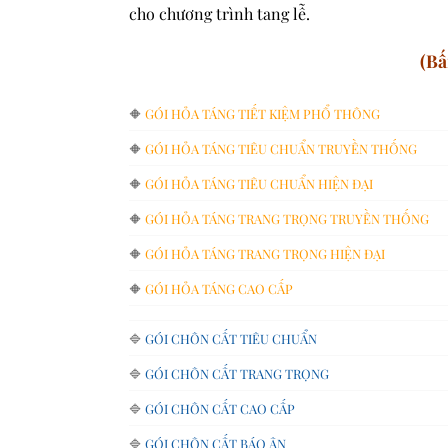
cho chương trình tang lễ.
(Bấ
🔶
GÓI HỎA TÁNG TIẾT KIỆM PHỔ THÔNG
🔶
GÓI HỎA TÁNG TIÊU CHUẨN TRUYỀN THỐNG
🔶
GÓI HỎA TÁNG TIÊU CHUẨN HIỆN ĐẠI
🔶
GÓI HỎA TÁNG TRANG TRỌNG TRUYỀN THỐNG
🔶
GÓI HỎA TÁNG TRANG TRỌNG HIỆN ĐẠI
🔶
GÓI HỎA TÁNG CAO CẤP
🔷
GÓI CHÔN CẤT TIÊU CHUẨN
🔷
GÓI CHÔN CẤT TRANG TRỌNG
🔷
GÓI CHÔN CẤT CAO CẤP
🔷
GÓI CHÔN CẤT BÁO ÂN