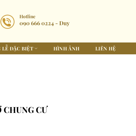
Hotline
090 666 0224 - Duy
 LỄ ĐẶC BIỆT
HÌNH ẢNH
LIÊN HỆ
 Ở CHUNG CƯ