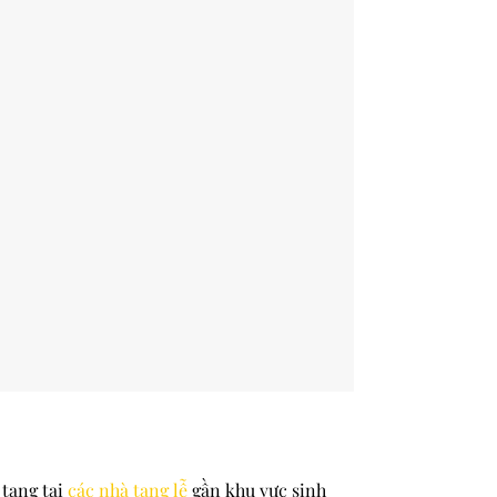
 tang tại
các nhà tang lễ
gần khu vực sinh