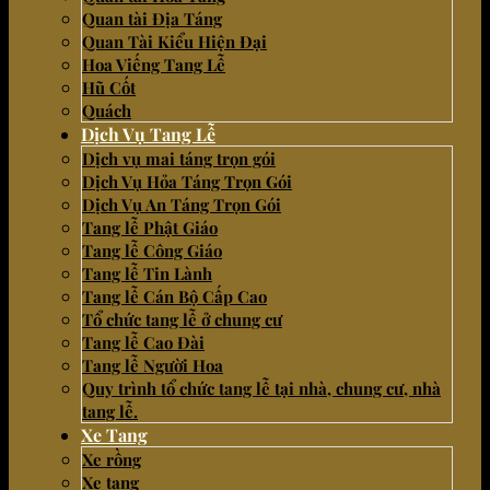
Quan tài Địa Táng
Quan Tài Kiểu Hiện Đại
Hoa Viếng Tang Lễ
Hũ Cốt
Quách
Dịch Vụ Tang Lễ
Dịch vụ mai táng trọn gói
Dịch Vụ Hỏa Táng Trọn Gói
Dịch Vụ An Táng Trọn Gói
Tang lễ Phật Giáo
Tang lễ Công Giáo
Tang lễ Tin Lành
Tang lễ Cán Bộ Cấp Cao
Tổ chức tang lễ ở chung cư
Tang lễ Cao Đài
Tang lễ Người Hoa
Quy trình tổ chức tang lễ tại nhà, chung cư, nhà
tang lễ.
Xe Tang
Xe rồng
Xe tang