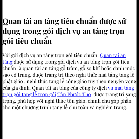
Quan tài an táng tiêu chuẩn được sử
dụng trong gói dịch vụ an táng trọn
gói tiêu chuẩn
Với gói dịch vụ an táng trọn gói tiêu chuẩn.
Quan tài an
táng
được sử dụng trong gói dịch vụ an táng trọn gói tiêu
chuẩn là quan tài an táng gỗ tràm, gỗ sọ khỉ hoặc danh mộc
sao cỡ trung, được trang trí theo nghi thức mai táng tang lễ
phật giáo , nghi thức tang lễ công giáo tùy theo nguyện vọng
của gia đình. Quan tài an táng của công ty dịch
vụ mai táng
trọn gói tang lễ trọn gói
Tân Phước Thọ
được trang trí sang
trọng, phù hợp với nghi thức tôn giáo, chỉnh chu góp phần
cho một chương trình tang lễ chu toàn và nghiêm trang.