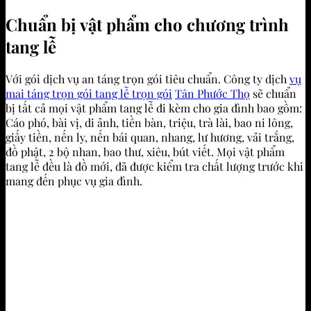
Chuẩn bị vật phẩm cho chương trình
tang lễ
Với gói dịch vụ an táng trọn gói tiêu chuẩn. Công ty dịch
vụ
mai táng trọn gói tang lễ trọn gói
Tân Phước Thọ
sẽ chuẩn
bị tất cả mọi vật phẩm tang lễ đi kèm cho gia đình bao gồm:
Cáo phó, bài vị, di ảnh, tiền bàn, triệu, trà lài, bao ni lông,
giấy tiền, nến ly, nến bái quan, nhang, lư hương, vải trắng,
đồ phật, 2 bộ nhan, bao thư, xiêu, bút viết. Mọi vật phẩm
tang lễ đều là đồ mới, đã được kiểm tra chất lượng trước khi
mang đến phục vụ gia đình.