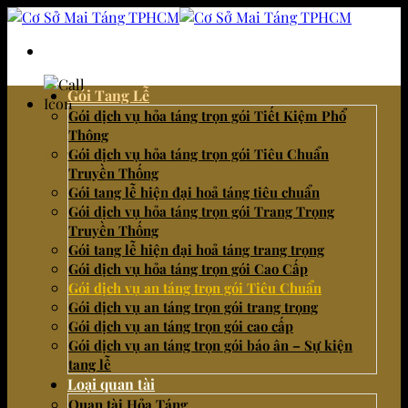
Bỏ
qua
nội
dung
Gói Tang Lễ
Gói dịch vụ hỏa táng trọn gói Tiết Kiệm Phổ
Thông
Hotline
090 666 0224 - Duy
Gói dịch vụ hỏa táng trọn gói Tiêu Chuẩn
Truyền Thống
Gói tang lễ hiện đại hoả táng tiêu chuẩn
Gói dịch vụ hỏa táng trọn gói Trang Trọng
Truyền Thống
Gói tang lễ hiện đại hoả táng trang trọng
Gói dịch vụ hỏa táng trọn gói Cao Cấp
Gói dịch vụ an táng trọn gói Tiêu Chuẩn
Gói dịch vụ an táng trọn gói trang trọng
Gói dịch vụ an táng trọn gói cao cấp
Gói dịch vụ an táng trọn gói báo ân – Sự kiện
tang lễ
Loại quan tài
Quan tài Hỏa Táng