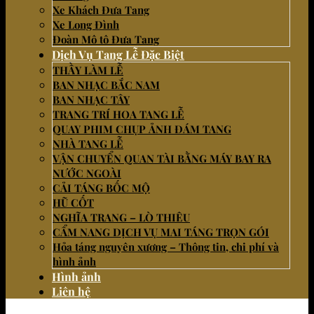
Xe Khách Đưa Tang
Xe Long Đình
Đoàn Mô tô Đưa Tang
Dịch Vụ Tang Lễ Đặc Biệt
THẦY LÀM LỄ
BAN NHẠC BẮC NAM
BAN NHẠC TÂY
TRANG TRÍ HOA TANG LỄ
QUAY PHIM CHỤP ẢNH ĐÁM TANG
NHÀ TANG LỄ
VẬN CHUYỂN QUAN TÀI BẰNG MÁY BAY RA
NƯỚC NGOÀI
CẢI TÁNG BỐC MỘ
HŨ CỐT
NGHĨA TRANG – LÒ THIÊU
CẨM NANG DỊCH VỤ MAI TÁNG TRỌN GÓI
Hỏa táng nguyên xương – Thông tin, chi phí và
hình ảnh
Hình ảnh
Liên hệ