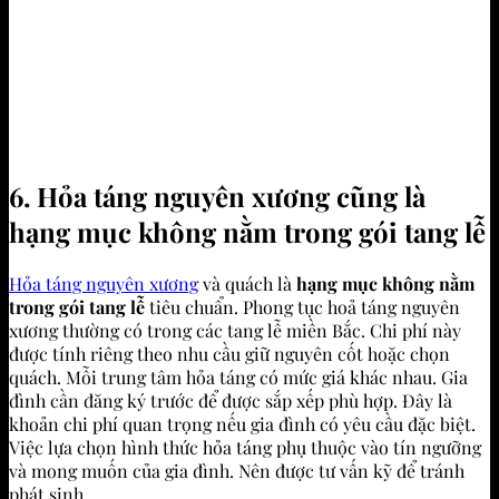
6. Hỏa táng nguyên xương cũng là
hạng mục không nằm trong gói tang lễ
Hỏa táng nguyên xương
và quách là
hạng mục không nằm
trong gói tang lễ
tiêu chuẩn. Phong tục hoả táng nguyên
xương thường có trong các tang lễ miền Bắc. Chi phí này
được tính riêng theo nhu cầu giữ nguyên cốt hoặc chọn
quách. Mỗi trung tâm hỏa táng có mức giá khác nhau. Gia
đình cần đăng ký trước để được sắp xếp phù hợp. Đây là
khoản chi phí quan trọng nếu gia đình có yêu cầu đặc biệt.
Việc lựa chọn hình thức hỏa táng phụ thuộc vào tín ngưỡng
và mong muốn của gia đình. Nên được tư vấn kỹ để tránh
phát sinh.