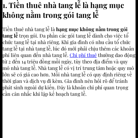
1. Tiền thuê nhà tang lễ là hạng mục
không nằm trong gói tang lễ
Tiền thuê nhà tang lễ là
hạng mục không nằm trong gói
tang lễ
trọn gói. Đa phần các gói tang lễ dành cho việc tổ
chức tang lễ tại nhà riêng. Khi gia đình có nhu cầu tổ chức
tang lễ tại nhà tang lễ, lúc đó mới phải chịu thêm các khoản
phí liên quan đến nhà tang lễ.
Chi phí thuê
thường dao động
từ 2 đến 14 triệu đồng mỗi ngày, tùy theo địa điểm và quy
mô nhà tang lễ. Nhà tang lễ có vị trí trung tâm hoặc quy mô
lớn sẽ có giá cao hơn. Mỗi nhà tang lễ có quy định riêng về
thời gian và dịch vụ đi kèm. Gia đình nên hỏi rõ để tránh
phát sinh ngoài dự kiến. Đây là khoản chi phí quan trọng
cần cân nhắc khi lập kế hoạch tang lễ.