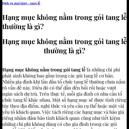
Dịch vụ mai táng - tang lễ
Hạng mục không nằm trong gói tang lễ
thường là gì?
Hạng mục không nằm trong gói tang lễ
thường là gì?
Hạng mục không nằm trong gói tang lễ
là những chi phí
phát sinh không bao gồm trong các gói tang lễ cơ bản.
Nhiều gia đình khi lần đầu tổ chức tang lễ thường chưa nắm
rõ vấn đề này. Điều đó có thể dẫn đến bối rối hoặc vượt
ngân sách dự trù. Trên thực tế, mỗi gia đình có nhu cầu tổ
chức tang lễ khác nhau. Một số hạng mục sẽ được tính riêng
tùy theo địa điểm, nghi thức và yêu cầu cụ thể hoặc một vài
yếu tố khách quan. Việc tách riêng các hạng mục và báo giá
riêng nhằm đảm bảo tính khách quan cũng như tiết kiệm
những chi phí không đáng có cho gia đình trong các gói