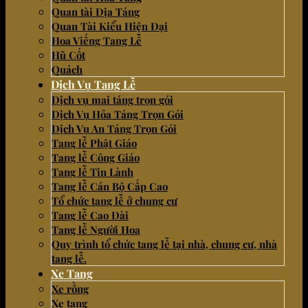
Quan tài Địa Táng
Quan Tài Kiểu Hiện Đại
Hoa Viếng Tang Lễ
Hũ Cốt
Quách
Dịch Vụ Tang Lễ
Dịch vụ mai táng trọn gói
Dịch Vụ Hỏa Táng Trọn Gói
Dịch Vụ An Táng Trọn Gói
Tang lễ Phật Giáo
Tang lễ Công Giáo
Tang lễ Tin Lành
Tang lễ Cán Bộ Cấp Cao
Tổ chức tang lễ ở chung cư
Tang lễ Cao Đài
Tang lễ Người Hoa
Quy trình tổ chức tang lễ tại nhà, chung cư, nhà
tang lễ.
Xe Tang
Xe rồng
Xe tang