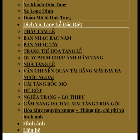
Xe Khách Đưa Tang
Xe Long Đình
Đoàn Mô tô Đưa Tang
Dịch Vụ Tang Lễ Đặc Biệt
THẦY LÀM LỄ
BAN NHẠC BẮC NAM
BAN NHẠC TÂY
TRANG TRÍ HOA TANG LỄ
QUAY PHIM CHỤP ẢNH ĐÁM TANG
NHÀ TANG LỄ
VẬN CHUYỂN QUAN TÀI BẰNG MÁY BAY RA
NƯỚC NGOÀI
CẢI TÁNG BỐC MỘ
HŨ CỐT
NGHĨA TRANG – LÒ THIÊU
CẨM NANG DỊCH VỤ MAI TÁNG TRỌN GÓI
Hỏa táng nguyên xương – Thông tin, chi phí và
hình ảnh
Hình ảnh
Liên hệ