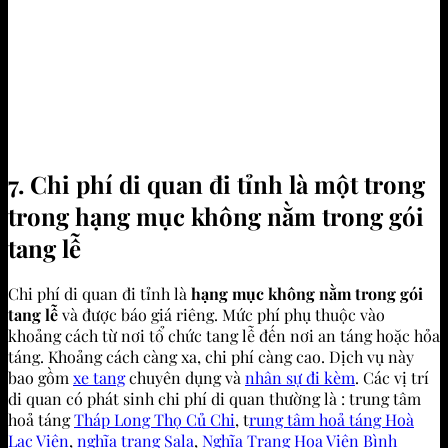
7. Chi phí di quan đi tỉnh là một trong
trong hạng mục không nằm trong gói
tang lễ
Chi phí di quan đi tỉnh là
hạng mục không nằm trong gói
tang lễ
và được báo giá riêng. Mức phí phụ thuộc vào
khoảng cách từ nơi tổ chức tang lễ đến nơi an táng hoặc hỏa
táng. Khoảng cách càng xa, chi phí càng cao. Dịch vụ này
bao gồm
xe tang
chuyên dụng và
nhân sự đi kèm
. Các vị trí
di quan có phát sinh chi phí di quan thường là : trung tâm
hoả táng
Tháp Long Thọ Củ Chi
, t
rung tâm hoả táng Hoà
Lạc Viên
,
nghĩa trang Sala
,
Nghĩa Trang Hoa Viên Bình