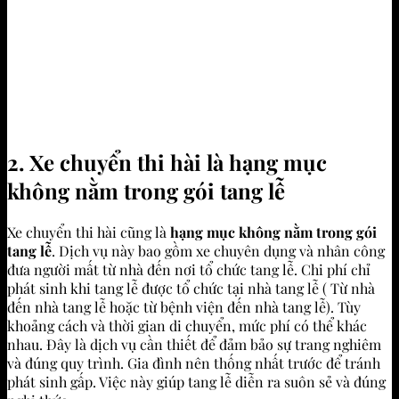
2. Xe chuyển thi hài
là hạng mục
không nằm trong gói tang lễ
Xe chuyển thi hài cũng là
hạng mục không nằm trong gói
tang lễ
. Dịch vụ này bao gồm xe chuyên dụng và nhân công
đưa người mất từ nhà đến nơi tổ chức tang lễ. Chi phí chỉ
phát sinh khi tang lễ được tổ chức tại nhà tang lễ ( Từ nhà
đến nhà tang lễ hoặc từ bệnh viện đến nhà tang lễ). Tùy
khoảng cách và thời gian di chuyển, mức phí có thể khác
nhau. Đây là dịch vụ cần thiết để đảm bảo sự trang nghiêm
và đúng quy trình. Gia đình nên thống nhất trước để tránh
phát sinh gấp. Việc này giúp tang lễ diễn ra suôn sẻ và đúng