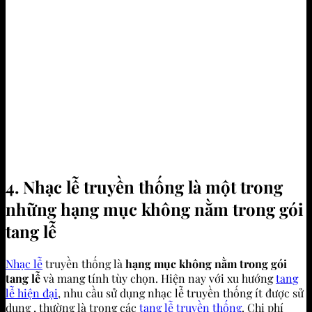
4. Nhạc lễ truyền thống l
à một trong
những hạng mục không nằm trong gói
tang lễ
Nhạc lễ
truyền thống là
hạng mục không nằm trong gói
tang lễ
và mang tính tùy chọn. Hiện nay với xu hướng
tang
lễ hiện đại
, nhu cầu sử dụng nhạc lễ truyền thống ít được sử
dụng , thường là trong các
tang lễ truyền thống
. Chi phí