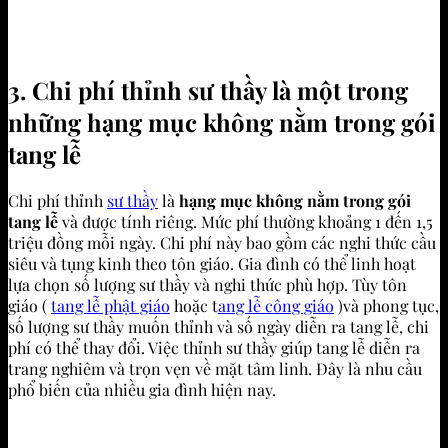
3. Chi phí thỉnh sư thầy là một trong
những hạng mục không nằm trong gói
tang lễ
Chi phí thỉnh
sư thầy
là
hạng mục không nằm trong gói
tang lễ
và được tính riêng. Mức phí thường khoảng 1 đến 1,5
triệu đồng mỗi ngày. Chi phí này bao gồm các nghi thức cầu
siêu và tụng kinh theo tôn giáo. Gia đình có thể linh hoạt
lựa chọn số lượng sư thầy và nghi thức phù hợp. Tùy tôn
giáo (
tang lễ phật giáo
hoặc t
ang lễ công giáo
)và phong tục,
số lượng sư thầy muốn thỉnh và số ngày diễn ra tang lễ, chi
phí có thể thay đổi. Việc thỉnh sư thầy giúp tang lễ diễn ra
trang nghiêm và trọn vẹn về mặt tâm linh. Đây là nhu cầu
phổ biến của nhiều gia đình hiện nay.