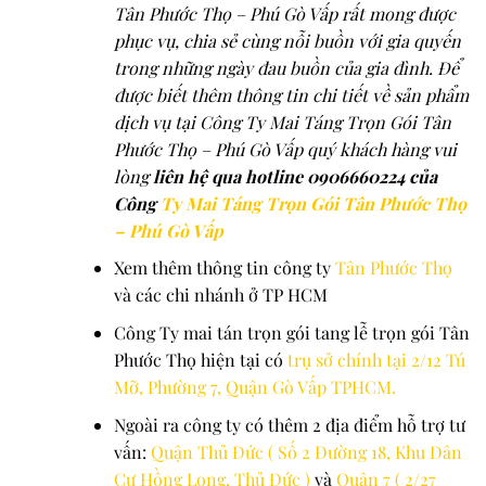
Tân Phước Thọ – Phú Gò Vấp rất mong được
phục vụ, chia sẻ cùng nỗi buồn với gia quyến
trong những ngày đau buồn của gia đình. Để
được biết thêm thông tin chi tiết về sản phẩm
dịch vụ tại Công Ty Mai Táng Trọn Gói Tân
Phước Thọ – Phú Gò Vấp quý khách hàng vui
lòng
liên hệ qua hotline 0906660224 của
Công
Ty Mai Táng Trọn Gói Tân Phước Thọ
– Phú Gò Vấp
Xem thêm thông tin công ty
Tân Phước Thọ
và các chi nhánh ở TP HCM
Công Ty mai tán trọn gói tang lễ trọn gói Tân
Phước Thọ hiện tại có
trụ sở chính tại 2/12 Tú
Mỡ, Phường 7, Quận Gò Vấp TPHCM.
Ngoài ra công ty có thêm 2 địa điểm hỗ trợ tư
vấn:
Quận Thủ Đức ( Số 2 Đường 18, Khu Dân
Cư Hồng Long, Thủ Đức )
và
Quận 7 ( 2/27