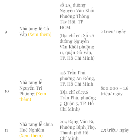
số 2A, đường
Nguyễn Văn Khối,
Phường Thông
Tây Hội. TP
HCM.
Nhà tang lễ Gò
9
2 triệu/ ngày
Vấp
(Xem thêm)
(Địa chỉ cũ: Số 2A
đường Nguyễn
Văn Khối phường
11, quận Gò Vấp,
TP. Hồ Chí Minh)
336 Trần Phú,
phường An Đông,
Nhà tang lễ
TP. Hồ Chí Minh
Nguyễn Tri
800.000 – 1.6
10
(Địa chỉ cũ:336
Phương
(Xem
triệu/ ngày
Trần Phú, phường
thêm)
7, Quận 5, TP. Hồ
Chí Minh)
204 Đặng Văn Bi,
Nhà tang lễ chùa
Phường Bình Thọ,
11
Huê Nghiêm
2,5 triệu/ ngày
Thành phố Hồ
(Xem thêm)
Chí Minh