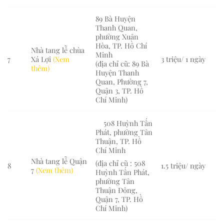
89 Bà Huyện
Thanh Quan,
phường Xuân
Hòa, TP. Hồ Chí
Nhà tang lễ chùa
Minh
7
Xá Lợi
(Xem
3 triệu/ 1 ngày
(địa chỉ cũ: 89 Bà
thêm)
Huyện Thanh
Quan, Phường 7,
Quận 3, TP. Hồ
Chí Minh)
508 Huỳnh Tấn
Phát, phường Tân
Thuận, TP. Hồ
Chí Minh
Nhà tang lễ Quận
(địa chỉ cũ : 508
8
1.5 triệu/ ngày
7
(Xem thêm)
Huỳnh Tấn Phát,
phường Tân
Thuận Đông,
Quận 7, TP. Hồ
Chí Minh)