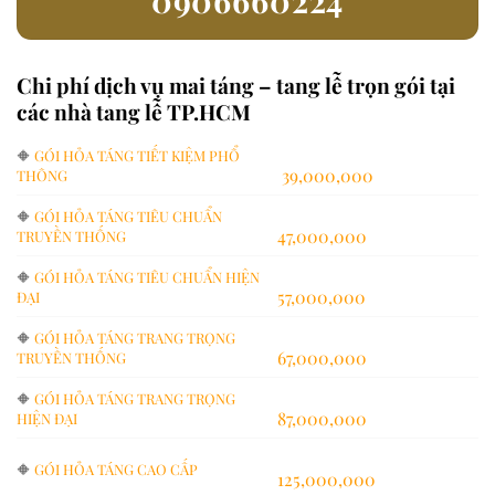
Chi phí dịch vụ mai táng – tang lễ trọn gói tại
các nhà tang lễ TP.HCM
🔶
GÓI HỎA TÁNG TIẾT KIỆM PHỔ
39,000,000
THÔNG
🔶
GÓI HỎA TÁNG TIÊU CHUẨN
47,000,000
TRUYỀN THỐNG
🔶
GÓI HỎA TÁNG TIÊU CHUẨN HIỆN
57,000,000
ĐẠI
🔶
GÓI HỎA TÁNG TRANG TRỌNG
67,000,000
TRUYỀN THỐNG
🔶
GÓI HỎA TÁNG TRANG TRỌNG
87,000,000
HIỆN ĐẠI
🔶
GÓI HỎA TÁNG CAO CẤP
125,000,000