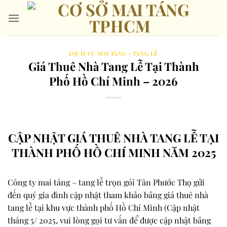
Bỏ
qua
nội
dung
DỊCH VỤ MAI TÁNG - TANG LỄ
Giá Thuê Nhà Tang Lễ Tại Thành
Phố Hồ Chí Minh – 2026
CẬP NHẬT GIÁ THUÊ NHÀ TANG LỄ TẠI
THÀNH PHỐ HỒ CHÍ MINH NĂM 2025
Công ty mai táng – tang lễ trọn gói Tân Phước Thọ gửi
đến quý gia đình cập nhật tham khảo bảng giá thuê nhà
tang lễ tại khu vực thành phố Hồ Chí Minh (Cập nhật
tháng 5/ 2025, vui lòng gọi tư vấn để được cập nhật bảng