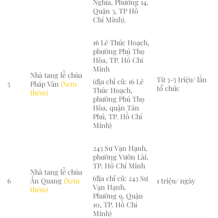
Nghĩa, Phường 14,
Quận 3, TP Hồ
Chí Minh).
16 Lê Thúc Hoạch,
phường Phú Thọ
Hòa, TP. Hồ Chí
Minh
Nhà tang lễ chùa
Từ 3-5 triệu/ lần
(địa chỉ cũ: 16 Lê
5
Pháp Vân
(Xem
tổ chức
Thúc Hoạch,
thêm)
phường Phú Thọ
Hòa, quận Tân
Phú, TP. Hồ Chí
Minh)
243 Sư Vạn Hạnh,
phường Vườn Lài,
TP. Hồ Chí Minh
Nhà tang lễ chùa
(địa chỉ cũ: 243 Sư
6
Ấn Quang
(Xem
1 triệu/ ngày
Vạn Hạnh,
thêm)
Phường 9, Quận
10, TP. Hồ Chí
Minh)