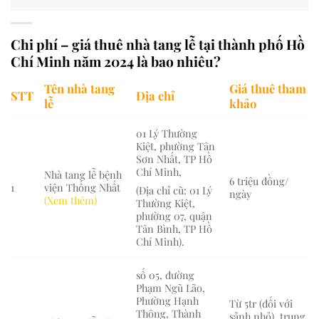
Chi phí – giá thuê nhà tang lễ tại thành phố Hồ
Chí Minh năm 2024 là bao nhiêu?
Tên nhà tang
Giá thuê tham
STT
Địa chỉ
lễ
khảo
01 Lý Thường
Kiệt, phường Tân
Sơn Nhất, TP Hồ
Chí Minh,
Nhà tang lễ bệnh
6 triệu đồng/
1
viện Thống Nhất
(Địa chỉ cũ: 01 Lý
ngày
(Xem thêm)
Thường Kiệt,
phường 07, quận
Tân Bình, TP Hồ
Chí Minh).
số 05, đường
Phạm Ngũ Lão,
Phường Hạnh
Từ 5tr (đối với
Thông, Thành
sảnh nhỏ), trung