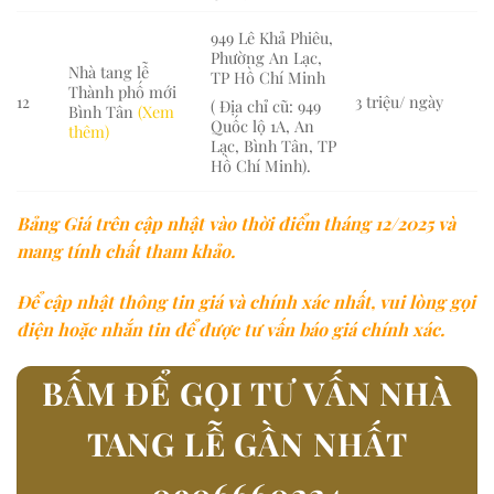
949 Lê Khả Phiêu,
Phường An Lạc,
Nhà tang lễ
TP Hồ Chí Minh
Thành phố mới
12
3 triệu/ ngày
( Địa chỉ cũ: 949
Bình Tân
(Xem
Quốc lộ 1A, An
thêm)
Lạc, Bình Tân, TP
Hồ Chí Minh).
Bảng Giá trên cập nhật vào thời điểm tháng 12/2025 và
mang tính chất tham khảo.
Để cập nhật thông tin giá và chính xác nhất, vui lòng gọi
điện hoặc nhắn tin để được tư vấn báo giá chính xác.
BẤM ĐỂ GỌI TƯ VẤN NHÀ
TANG LỄ GẦN NHẤT
0906660224