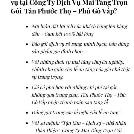
vụ tại Công Ty Dịch Vụ Mai Táng Trọn
Gói Tân Phước Thọ – Phú Gò Vấp?
Nơi luôn đặt lợi ích của khách hàng lên hàng
đầu – Cam kết 100% hài lòng
Báo gói dịch vụ rõ ràng, minh bạch, bán đúng
sản phẩm gia đình chọn
Với những dịch vụ mai táng chuyên nghiệp,
chỉnh chu giúp cho lễ an táng của gia chủ thật
sự trang trọng.
Giá cả phù hợp với những chi phí tại gốc,
không qua trung gian, Tân Phước Thọ – Phú
Gò Vấp nhận thanh toán sau tang lễ
Đúng giờ trong các lễ nghi của lễ an táng.
Với sứ mệnh: “Tận tâm – Lịch sự – nhã nhặn
– thân thiện”. Công Ty Mai Táng Trọn Gói