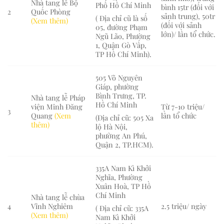
Nhà tang lễ Bộ
Phố Hồ Chí Minh
bình 15tr (đối với
2
Quốc Phòng
sảnh trung), 50tr
( Địa chỉ cũ là số
(Xem thêm)
(đối với sảnh
05, đường Phạm
lớn)/ lần tổ chức.
Ngũ Lão, Phường
1, Quận Gò Vấp,
TP Hồ Chí Minh).
505 Võ Nguyên
Giáp, phường
Bình Trưng, TP.
Nhà tang lễ Pháp
Hồ Chí Minh
viện Minh Đăng
Từ 7-10 triệu/
3
Quang
(Xem
lần tổ chức
(Địa chỉ cũ: 505 Xa
thêm)
lộ Hà Nội,
phường An Phú,
Quận 2, TP.HCM).
335A Nam Kì Khởi
Nghĩa, Phường
Xuân Hoà, TP Hồ
Chí Minh
Nhà tang lễ chùa
4
Vĩnh Nghiêm
2.5 triệu/ ngày
( Địa chỉ cũ: 335A
(Xem thêm)
Nam Kì Khởi