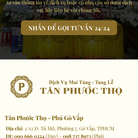
tư vấn thông tin về dịch vụ hoặc có nhu cầu sử dụng dịch
vụ, hãy liên hệ với chúng tôi.
NHẤN ĐỂ GỌI TƯ VẤN 24/24
Tân Phước Thọ - Phú Gò Vấp
Địa chỉ:
2/12 Đ. Tú Mỡ, Phường 7, Gò Vấp, TPHCM
Đt:
090 666 0224
(Duy) -
098 737 8973
(Phú)