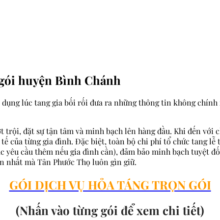
n gói huyện Bình Chánh
i dụng lúc tang gia bối rối đưa ra những thông tin không chính 
trội, đặt sự tận tâm và minh bạch lên hàng đầu. Khi đến với c
tế của từng gia đình. Đặc biệt, toàn bộ chi phí tổ chức tang l
ục yêu cầu thêm nếu gia đình cần), đảm bảo minh bạch tuyệt đ
ớn nhất mà Tân Phước Thọ luôn gìn giữ.
GÓI DỊCH VỤ HỎA TÁNG TRỌN GÓI
(Nhấn vào từng gói để xem chi tiết)