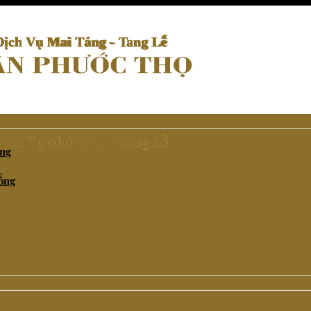
ống
hống