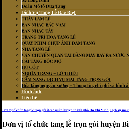
Xe Long Đình
Đoàn Mô tô Đưa Tang
Dịch Vụ Tang Lễ Đặc Biệt
THẦY LÀM LỄ
BAN NHẠC BẮC NAM
BAN NHẠC TÂY
TRANG TRÍ HOA TANG LỄ
QUAY PHIM CHỤP ẢNH ĐÁM TANG
NHÀ TANG LỄ
VẬN CHUYỂN QUAN TÀI BẰNG MÁY BAY RA NƯỚC 
CẢI TÁNG BỐC MỘ
HŨ CỐT
NGHĨA TRANG – LÒ THIÊU
CẨM NANG DỊCH VỤ MAI TÁNG TRỌN GÓI
Hỏa táng nguyên xương – Thông tin, chi phí và hình 
Hình ảnh
Liên hệ
Đơn vị tổ chức tang lễ trọn gói ở các quận huyện thành phố Hồ Chí Minh
,
Dịch vụ mai 
Đơn vị tổ chức tang lễ trọn gói huyện 