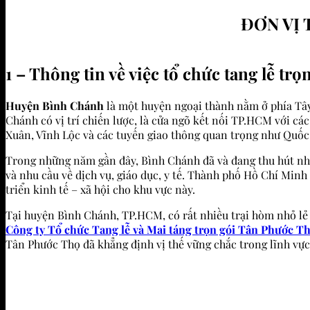
ĐƠN VỊ 
1 – Thông tin về việc tổ chức tang lễ t
Huyện Bình Chánh
là một huyện ngoại thành nằm ở phía Tây
Chánh có vị trí chiến lược, là cửa ngõ kết nối TP.HCM với cá
Xuân, Vĩnh Lộc và các tuyến giao thông quan trọng như Quốc
Trong những năm gần đây, Bình Chánh đã và đang thu hút nhiề
và nhu cầu về dịch vụ, giáo dục, y tế. Thành phố Hồ Chí Min
triển kinh tế – xã hội cho khu vực này.
Tại huyện Bình Chánh, TP.HCM, có rất nhiều trại hòm nhỏ lẻ v
Công ty Tổ chức Tang lễ và Mai táng trọn gói Tân Phước T
Tân Phước Thọ đã khẳng định vị thế vững chắc trong lĩnh vực t