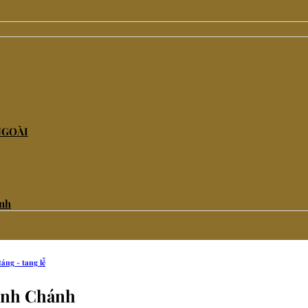
NGOÀI
ảnh
táng - tang lễ
Bình Chánh