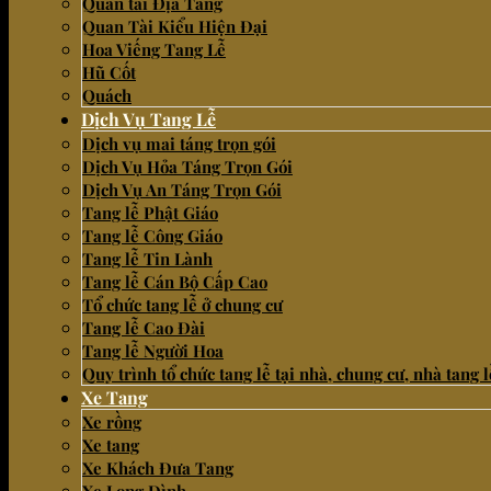
Quan tài Địa Táng
Quan Tài Kiểu Hiện Đại
Hoa Viếng Tang Lễ
Hũ Cốt
Quách
Dịch Vụ Tang Lễ
Dịch vụ mai táng trọn gói
Dịch Vụ Hỏa Táng Trọn Gói
Dịch Vụ An Táng Trọn Gói
Tang lễ Phật Giáo
Tang lễ Công Giáo
Tang lễ Tin Lành
Tang lễ Cán Bộ Cấp Cao
Tổ chức tang lễ ở chung cư
Tang lễ Cao Đài
Tang lễ Người Hoa
Quy trình tổ chức tang lễ tại nhà, chung cư, nhà tang l
Xe Tang
Xe rồng
Xe tang
Xe Khách Đưa Tang