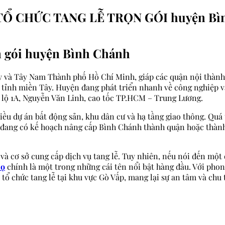
TỔ CHỨC TANG LỄ TRỌN GÓI huyện Bì
rọn gói huyện Bình Chánh
 và Tây Nam Thành phố Hồ Chí Minh, giáp các quận nội thành v
c tỉnh miền Tây. Huyện đang phát triển nhanh về công nghiệp v
 lộ 1A, Nguyễn Văn Linh, cao tốc TP.HCM – Trung Lương.
u dự án bất động sản, khu dân cư và hạ tầng giao thông. Quá t
h đang có kế hoạch nâng cấp Bình Chánh thành quận hoặc thành
à cơ sở cung cấp dịch vụ tang lễ. Tuy nhiên, nếu nói đến một đơ
họ
chính là một trong những cái tên nổi bật hàng đầu. Với pho
ổ chức tang lễ tại khu vực Gò Vấp, mang lại sự an tâm và chu t