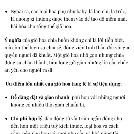
Ngoài ra, các loại hoa phụ như baby, lá lan chi, lá trúc,
lá dương xỉ thường được thêm vào để tạo độ mềm mại,
hài hòa cho tổng thể giỏ hoa.
Ý nghĩa
của giỏ hoa chia buồn không chỉ là lời tiễn biệt,
mà còn thể hiện sự chia sẻ, động viên tinh thần đối với gia
quyến người đã khuất. Một giỏ hoa nhỏ gọn nhưng chứa
đựng sự chân thành, tấm lòng gửi gắm những lời cầu chúc
an yên cho người ra đi.
Ưu điểm lớn nhất của giỏ hoa tang lễ
là
sự tiện dụng
:
Dễ dàng đặt và giao nhanh
, phù hợp với những người
không có nhiều thời gian chuẩn bị.
Chi phí hợp lý
, dao động từ vài trăm ngàn đồng cho
đến hơn một triệu tuỳ kích thước, loại hoa và cách
cắm, nên phù hợp với mọi nhu cầu và khả năng tài