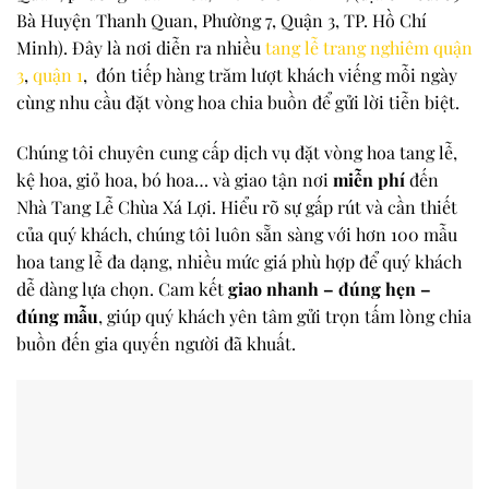
Bà Huyện Thanh Quan, Phường 7, Quận 3, TP. Hồ Chí
Minh)
. Đây là nơi diễn ra nhiều
tang lễ trang nghiêm quận
3
,
quận 1
, đón tiếp hàng trăm lượt khách viếng mỗi ngày
cùng nhu cầu đặt vòng hoa chia buồn để gửi lời tiễn biệt.
Chúng tôi chuyên cung cấp dịch vụ đặt vòng hoa tang lễ,
kệ hoa, giỏ hoa, bó hoa… và giao tận nơi
miễn phí
đến
Nhà Tang Lễ Chùa Xá Lợi. Hiểu rõ sự gấp rút và cần thiết
của quý khách, chúng tôi luôn sẵn sàng với hơn 100 mẫu
hoa tang lễ đa dạng, nhiều mức giá phù hợp để quý khách
dễ dàng lựa chọn. Cam kết
giao nhanh – đúng hẹn –
đúng mẫu
, giúp quý khách yên tâm gửi trọn tấm lòng chia
buồn đến gia quyến người đã khuất.