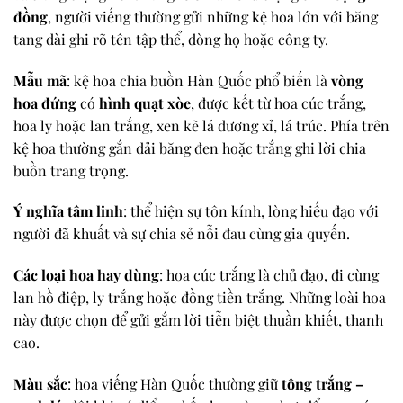
đồng
, người viếng thường gửi những kệ hoa lớn với băng
tang dài ghi rõ tên tập thể, dòng họ hoặc công ty.
Mẫu mã
: kệ hoa chia buồn Hàn Quốc phổ biến là
vòng
hoa đứng
có
hình quạt xòe
, được kết từ hoa cúc trắng,
hoa ly hoặc lan trắng, xen kẽ lá dương xỉ, lá trúc. Phía trên
kệ hoa thường gắn dải băng đen hoặc trắng ghi lời chia
buồn trang trọng.
Ý nghĩa tâm linh
: thể hiện sự tôn kính, lòng hiếu đạo với
người đã khuất và sự chia sẻ nỗi đau cùng gia quyến.
Các loại hoa hay dùng
: hoa cúc trắng là chủ đạo, đi cùng
lan hồ điệp, ly trắng hoặc đồng tiền trắng. Những loài hoa
này được chọn để gửi gắm lời tiễn biệt thuần khiết, thanh
cao.
Màu sắc
: hoa viếng Hàn Quốc thường giữ
tông trắng –