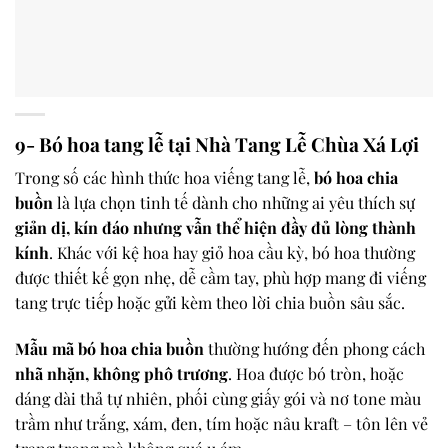
9- Bó hoa tang lễ tại Nhà Tang Lễ Chùa Xá Lợi
Trong số các hình thức hoa viếng tang lễ,
bó hoa chia
buồn
là lựa chọn tinh tế dành cho những ai yêu thích sự
giản dị, kín đáo nhưng vẫn thể hiện đầy đủ lòng thành
kính
. Khác với kệ hoa hay giỏ hoa cầu kỳ, bó hoa thường
được thiết kế gọn nhẹ, dễ cầm tay, phù hợp mang đi viếng
tang trực tiếp hoặc gửi kèm theo lời chia buồn sâu sắc.
Mẫu mã bó hoa chia buồn
thường hướng đến phong cách
nhã nhặn, không phô trương
. Hoa được bó tròn, hoặc
dáng dài thả tự nhiên, phối cùng giấy gói và nơ tone màu
trầm như trắng, xám, đen, tím hoặc nâu kraft – tôn lên vẻ