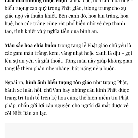
Loài hoa thường được chọn
là hoa cúc, hoa lan, hoa huệ –
biểu tượng cao quý trong Phật giáo, tượng trưng cho sự
giác ngộ và thuần khiết. Bên cạnh đó, hoa lan trắng, hoa
huệ, hoa cúc trắng cũng rất phổ biến nhờ vẻ đẹp thanh
tao, tinh khiết và ý nghĩa tiễn đưa bình an.
Màu sắc hoa chia buồn
trong tang lễ Phật giáo chủ yếu là
các gam màu trắng, kem, vàng nhạt hoặc xanh lá dịu – gợi
lên sự an yên và giải thoát. Tông màu này giúp không gian
tang lễ thêm phần nhẹ nhàng, bớt nặng nề u buồn.
Ngoài ra,
hình ảnh biểu tượng tôn giáo
như tượng Phật,
bánh xe luân hồi, chữ Vạn hay những câu kinh Phật được
trang trí tinh tế trên kệ hoa cũng thể hiện niềm tin Phật
pháp, nhắn gửi lời cầu nguyện cho người đã mất được về
cõi Niết Bàn an lạc.