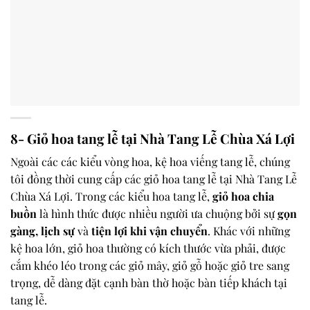
8- Giỏ hoa tang lễ tại Nhà Tang Lễ Chùa Xá Lợi
Ngoài các các kiểu vòng hoa, kệ hoa viếng tang lễ, chúng
tôi đồng thời cung cấp các giỏ hoa tang lễ tại Nhà Tang Lễ
Chùa Xá Lợi. Trong các kiểu hoa tang lễ,
giỏ hoa chia
buồn
là hình thức được nhiều người ưa chuộng bởi sự
gọn
gàng, lịch sự
và
tiện lợi khi vận chuyển
. Khác với những
kệ hoa lớn, giỏ hoa thường có kích thước vừa phải, được
cắm khéo léo trong các giỏ mây, giỏ gỗ hoặc giỏ tre sang
trọng, dễ dàng đặt cạnh bàn thờ hoặc bàn tiếp khách tại
tang lễ.