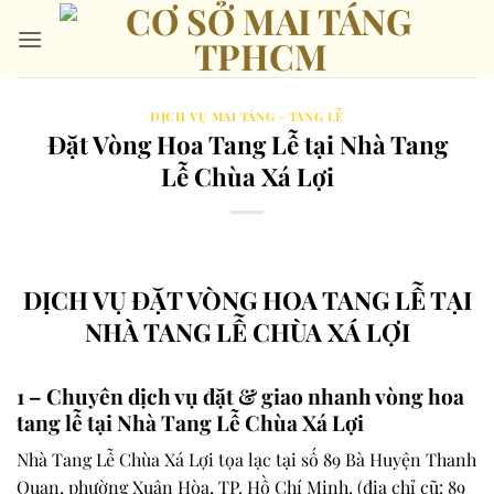
Bỏ
qua
nội
dung
DỊCH VỤ MAI TÁNG - TANG LỄ
Đặt Vòng Hoa Tang Lễ tại Nhà Tang
Lễ Chùa Xá Lợi
DỊCH VỤ ĐẶT VÒNG HOA TANG LỄ TẠI
NHÀ TANG LỄ CHÙA XÁ LỢI
1 – Chuyên dịch vụ đặt & giao nhanh vòng hoa
tang lễ tại Nhà Tang Lễ Chùa Xá Lợi
Nhà Tang Lễ Chùa Xá Lợi tọa lạc tại số 89 Bà Huyện Thanh
Quan, phường Xuân Hòa, TP. Hồ Chí Minh,
(địa chỉ cũ: 89