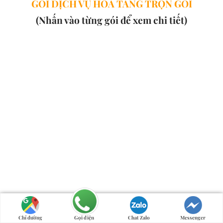
GÓI DỊCH VỤ HỎA TÁNG TRỌN GÓI
(Nhấn vào từng gói để xem chi tiết)
Chỉ đường
Gọi điện
Chat Zalo
Messenger