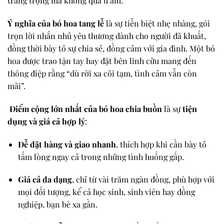
trang trọng mà không quá u ám.
Ý nghĩa của bó hoa tang lễ
là sự tiễn biệt nhẹ nhàng, gói
trọn lời nhắn nhủ yêu thương dành cho người đã khuất,
đồng thời bày tỏ sự chia sẻ, đồng cảm với gia đình. Một bó
hoa được trao tận tay hay đặt bên linh cữu mang đến
thông điệp rằng “dù rời xa cõi tạm, tình cảm vẫn còn
mãi”.
Điểm cộng lớn nhất của bó hoa chia buồn
là sự
tiện
dụng và giá cả hợp lý
:
Dễ đặt hàng và giao nhanh
, thích hợp khi cần bày tỏ
tấm lòng ngay cả trong những tình huống gấp.
Giá cả đa dạng
, chỉ từ vài trăm ngàn đồng, phù hợp với
mọi đối tượng, kể cả học sinh, sinh viên hay đồng
nghiệp, bạn bè xa gần.