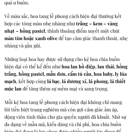
quá u buồn.
Về màu sắc, hoa tang lễ phong cách hiện đại thường kết
hợp các tông màu nhẹ nhàng như
trắng – kem – vàng
nhạt – hồng pastel
, thỉnh thoảng điểm xuyết một chút
màu tím hoặc xanh olive
để tạo cảm giác thanh thoát, nhẹ
nhàng và gần gũi.
Những loại hoa hay được sử dụng cho kệ hoa chia buồn
hiện đại có thể kể đến như
hoa lan hồ điệp, lan thái, hồng
trắng, hồng pastel, mẫu đơn, cẩm tú cầu, hoa baby, ly lúa
mạch
, kết hợp cùng
lá bạc, lá dương xỉ, lá phong, lá thiết
mộc lan
để tăng thêm sự mềm mại và sang trọng.
Mỗi kệ hoa tang lễ phong cách hiện đại không chỉ mang
lời tiễn biệt trang nghiêm mà còn gợi cảm giác ấm áp,
động viên tinh thần cho gia quyến người đã khuất. Nhờ sự
đa dạng về mẫu mã, kiểu dáng và chi phí, hoa chia buồn
hiện đại đang là lựa chọn được nhiều người tin dùng để