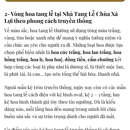
2- Vòng hoa tang lễ tại Nhà Tang Lễ Chùa Xá
Lợi theo phong cách truyền thống
Về màu sắc, hoa tang lễ thường sử dụng tông màu trắng,
vàng, tím hoặc xanh nhẹ để mang ý nghĩa tưởng niệm và
cầu chúc an yên cho người ra đi. Những loại hoa được lựa
chọn phổ biến nhất là
hoa cúc trắng, hoa lan trắng, hoa
hồng trắng, hoa ly, hoa huệ, đồng tiền, cẩm chướng
kết
hợp cùng các loại lá phụ như lá dương xỉ, lá thiết mộc lan,
lá phát tài, lá cau… tạo nên tổng thể hài hòa, thanh nhã.
Ngoài mẫu kệ tròn truyền thống, ngày nay còn có các mẫu
hoa tang lễ cách điệu với kệ hình oval, kệ 2 – 3 tầng, hay
kệ hoa hình thánh giá tùy theo tín ngưỡng. Dù là kiểu
dáng nào, mỗi lẵng hoa đều mang trong mình lời chia
buồn sâu sắc và sự trân trọng dành cho người đã mất.
Ưu điểm của các kệ hoa tang lễ truyền thống là sử dụng