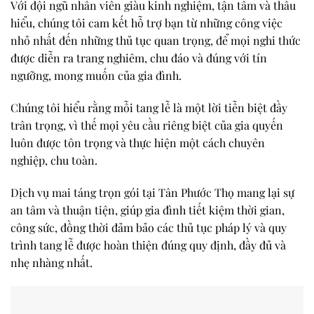
Với
đội ngũ nhân viên giàu kinh nghiệm, tận tâm và thấu
hiểu
, chúng tôi cam kết hỗ trợ bạn từ những công việc
nhỏ nhất đến những thủ tục quan trọng, để mọi nghi thức
được diễn ra
trang nghiêm, chu đáo và đúng với tín
ngưỡng, mong muốn của gia đình
.
Chúng tôi hiểu rằng mỗi tang lễ là một lời tiễn biệt đầy
trân trọng, vì thế
mọi yêu cầu riêng biệt của gia quyến
luôn được tôn trọng và thực hiện một cách chuyên
nghiệp, chu toàn
.
Dịch vụ mai táng trọn gói tại
Tân Phước Thọ
mang lại
sự
an tâm và thuận tiện
, giúp gia đình
tiết kiệm thời gian,
công sức
, đồng thời đảm bảo các thủ tục
pháp lý và quy
trình tang lễ
được hoàn thiện
đúng quy định, đầy đủ và
nhẹ nhàng nhất
.