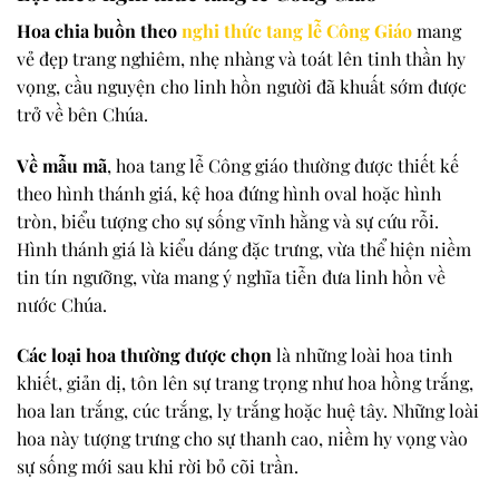
Hoa chia buồn theo
nghi thức tang lễ Công Giáo
mang
vẻ đẹp trang nghiêm, nhẹ nhàng và toát lên tinh thần hy
vọng, cầu nguyện cho linh hồn người đã khuất sớm được
trở về bên Chúa.
Về mẫu mã
, hoa tang lễ Công giáo thường được thiết kế
theo hình thánh giá, kệ hoa đứng hình oval hoặc hình
tròn, biểu tượng cho sự sống vĩnh hằng và sự cứu rỗi.
Hình thánh giá là kiểu dáng đặc trưng, vừa thể hiện niềm
tin tín ngưỡng, vừa mang ý nghĩa tiễn đưa linh hồn về
nước Chúa.
Các loại hoa thường được chọn
là những loài hoa tinh
khiết, giản dị, tôn lên sự trang trọng như hoa hồng trắng,
hoa lan trắng, cúc trắng, ly trắng hoặc huệ tây. Những loài
hoa này tượng trưng cho sự thanh cao, niềm hy vọng vào
sự sống mới sau khi rời bỏ cõi trần.