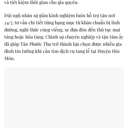
và tiết kiệm thời gian cho gia quyến.
Đội ngũ nhân sự giàu kinh nghiệm luôn hỗ trợ tận nơi
24/7, tư vấn chi tiết từng hạng mục từ khâu chuẩn bị linh
đường, nghi thức cúng viếng, xe đưa đón đến thủ tục mai
táng hoặc hỏa táng. Chính sự chuyên nghiệp và tận tâm ấy
đã giúp Tân Phước Thọ trở thành lựa chọn được nhiều gia
đình tin tưởng khi cần tìm dịch vụ tang lễ tại Huyện Hóc
Môn.