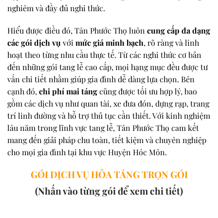
nghiêm và đầy đủ nghi thức.
Hiểu được điều đó, Tân Phước Thọ luôn
cung cấp đa dạng
các gói dịch vụ
với
mức giá minh bạch
, rõ ràng và linh
hoạt theo từng nhu cầu thực tế. Từ các nghi thức cơ bản
đến những gói tang lễ cao cấp, mọi hạng mục đều được tư
vấn chi tiết nhằm giúp gia đình dễ dàng lựa chọn. Bên
cạnh đó,
chi phí mai táng
cũng được tối ưu hợp lý, bao
gồm các dịch vụ như quan tài, xe đưa đón, dựng rạp, trang
trí linh đường và hỗ trợ thủ tục cần thiết. Với kinh nghiệm
lâu năm trong lĩnh vực tang lễ, Tân Phước Thọ cam kết
mang đến giải pháp chu toàn, tiết kiệm và chuyên nghiệp
cho mọi gia đình tại khu vực Huyện Hóc Môn.
GÓI DỊCH VỤ HỎA TÁNG TRỌN GÓI
(Nhấn vào từng gói để xem chi tiết)