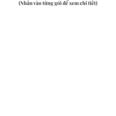
(Nhấn vào từng gói để xem chi tiết)