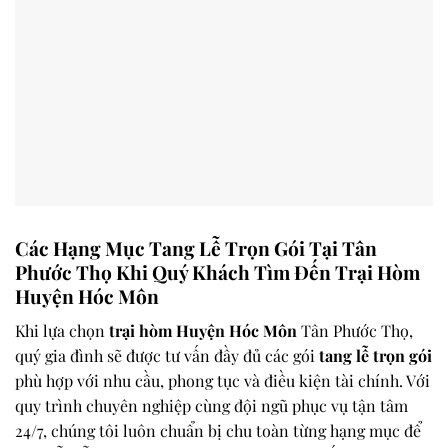
Các Hạng Mục Tang Lễ Trọn Gói Tại Tân
Phước Thọ Khi Quý Khách Tìm Đến Trại Hòm
Huyện Hóc Môn
Khi lựa chọn
trại hòm Huyện Hóc Môn
Tân Phước Thọ,
quý gia đình sẽ được tư vấn đầy đủ các gói
tang lễ trọn gói
phù hợp với nhu cầu, phong tục và điều kiện tài chính. Với
quy trình chuyên nghiệp cùng đội ngũ phục vụ tận tâm
24/7, chúng tôi luôn chuẩn bị chu toàn từng hạng mục để