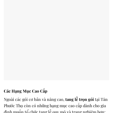
Các Hạng Mục Cao Cấp
Ngoài các gói cơ bản và nâng cao,
tang lễ trọn gói
tại Tân
Phước Thọ còn có những hạng mục cao cấp dành cho gia
đình muốn tổ chức tang lễ quy mô và trang nghiêm hơn: