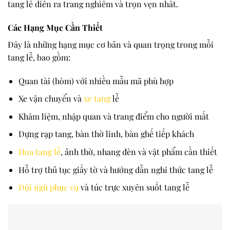
tang lễ diễn ra trang nghiêm và trọn vẹn nhất.
Các Hạng Mục Cần Thiết
Đây là những hạng mục cơ bản và quan trọng trong mỗi
tang lễ, bao gồm:
Quan tài (hòm) với nhiều mẫu mã phù hợp
Xe vận chuyển và
xe tang
lễ
Khâm liệm, nhập quan và trang điểm cho người mất
Dựng rạp tang, bàn thờ linh, bàn ghế tiếp khách
Hoa tang lễ
, ảnh thờ, nhang đèn và vật phẩm cần thiết
Hỗ trợ thủ tục giấy tờ và hướng dẫn nghi thức tang lễ
Đội ngũ phục vụ
và túc trực xuyên suốt tang lễ