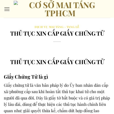
Bỏ
qua
nội
dung
DỊCH VỤ MAI TÁNG - TANG LỄ
THỦ TỤC XIN CẤP GIẤY CHỨNG TỬ
THỦ TỤC XIN CẤP GIẤY CHỨNG TỬ
Giấy Chứng Tử là gì
Giấy chứng tử
là văn bản pháp lý do
Ủy ban nhân dân cấp
xã/phường
cấp sau khi hoàn tất thủ tục khai tử cho một
người đã qua đời. Đây là giấy tờ bắt buộc và có giá trị pháp
lý lâu dài, dùng để thực hiện các thủ tục hành chính liên
quan như:
giải quyết thừa kế, chấm dứt hợp đồng lao