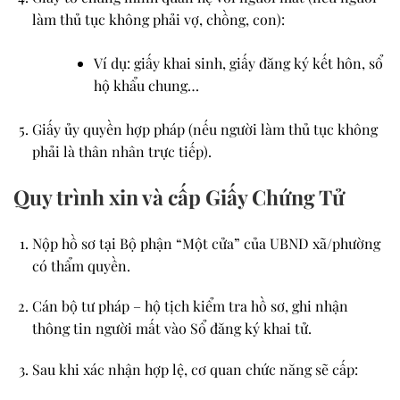
làm thủ tục không phải vợ, chồng, con):
Ví dụ: giấy khai sinh, giấy đăng ký kết hôn, sổ
hộ khẩu chung…
Giấy ủy quyền hợp pháp
(nếu người làm thủ tục không
phải là thân nhân trực tiếp).
Quy trình xin và cấp Giấy Chứng Tử
Nộp hồ sơ tại Bộ phận “Một cửa”
của UBND xã/phường
có thẩm quyền.
Cán bộ tư pháp – hộ tịch kiểm tra hồ sơ
, ghi nhận
thông tin người mất vào
Sổ đăng ký khai tử
.
Sau khi xác nhận hợp lệ, cơ quan chức năng sẽ cấp: