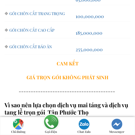
🔷
GÓI CHÔN CẤT TRANG TRỌNG
100,000,000
🔷
GÓI CHÔN CẤT CAO CẤP
185,000,000
🔷
GÓI CHÔN CẤT BÁO ÂN
255,000,000
CAM KẾT
GIÁ TRỌN GÓI
KHÔNG PHÁT SINH
----------------------------------------
Vì sao nên lựa chọn dịch vụ mai táng và dịch vụ
tang lễ trọn gói Tân Phước Thọ
Nơi luôn đặt lợi ích của khách hàng lên hàng đầu –
Cam kết 100% hài lòng
Chỉ đường
Gọi điện
Chat Zalo
Messenger