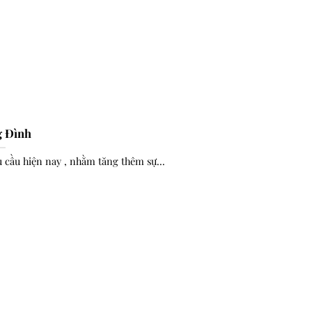
g Đình
u hiện nay , nhằm tăng thêm sự...