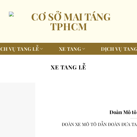
ỊCH VỤ TANG LỄ
XE TANG
DỊCH VỤ TANG
XE TANG LỄ
Đoàn Mô tô
ĐOÀN XE MÔ TÔ DẪN ĐOÀN ĐƯA TANG