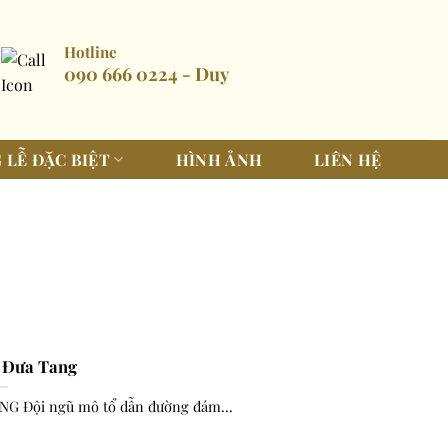
Hotline
090 666 0224 - Duy
 LỄ ĐẶC BIỆT
HÌNH ẢNH
LIÊN HỆ
 Đưa Tang
 Đội ngũ mô tổ dẫn đường đám...