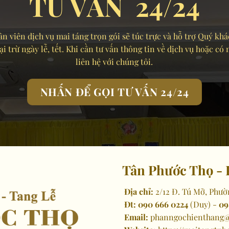
TƯ VẤN 24/24
n viên dịch vụ mai táng trọn gói sẽ túc trực và hỗ trợ Quý khá
 trừ ngày lễ, tết. Khi cần tư vấn thông tin về dịch vụ hoặc có
liên hệ với chúng tôi.
NHẤN ĐỂ GỌI TƯ VẤN 24/24
Tân Phước Thọ - 
Địa chỉ:
2/12 Đ. Tú Mỡ, Phườ
Đt:
090 666 0224
(Duy) -
09
Email:
phanngochienthang@