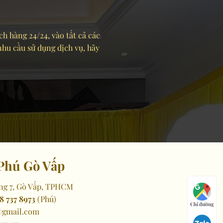
ch hàng 24/24, vào tất cả các
 nhu cầu sử dụng dịch vụ, hãy
Phú Gò Vấp
ng 7, Gò Vấp, TPHCM
8 737 8973
(Phú)
Chỉ đường
gmail.com