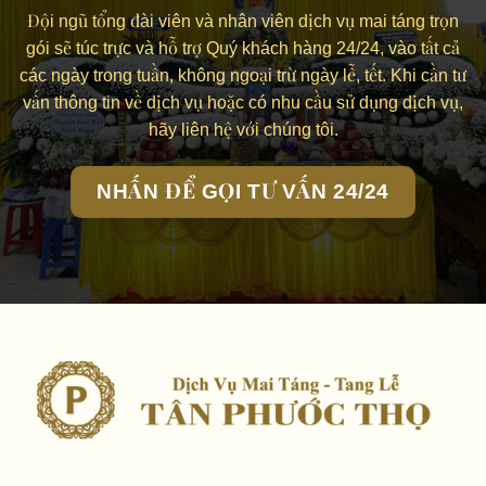
Đội ngũ tổng đài viên và nhân viên dịch vụ mai táng trọn
gói sẽ túc trực và hỗ trợ Quý khách hàng 24/24, vào tất cả
các ngày trong tuần, không ngoại trừ ngày lễ, tết. Khi cần tư
vấn thông tin về dịch vụ hoặc có nhu cầu sử dụng dịch vụ,
hãy liên hệ với chúng tôi.
NHẤN ĐỂ GỌI TƯ VẤN 24/24