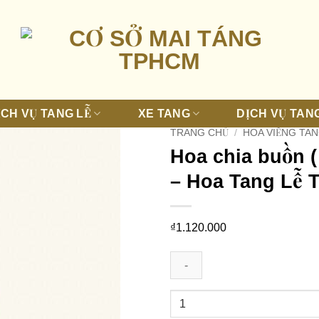
ỊCH VỤ TANG LỄ
XE TANG
DỊCH VỤ TANG
TRANG CHỦ
/
HOA VIẾNG TAN
Hoa chia buồn (
– Hoa Tang Lễ T
₫
1.120.000
Hoa
chia