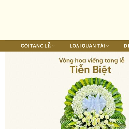
Bỏ
qua
nội
dung
GÓI TANG LỄ
LOẠI QUAN TÀI
D