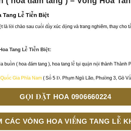
 ( hoa đám tang ) – Vòng Hoa Tan
 Tang Lễ Tiễn Biệt
t là lời chào sau cuối đầy xúc động và trang nghiêm, thay cho tấ
Hoa Tang Lễ Tiễn Biệt:
 buồn ( hoa đám tang ), hoa tang lễ tại quận nội thành Thành
 Quốc Gia Phía Nam
( Số 5 Đ. Phạm Ngũ Lão, Phường 3, Gò Vấ
GỌI ĐẶT HOA 0906660224
M CÁC VÒNG HOA VIẾNG TANG LỄ K