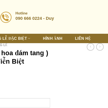
Hotline
090 666 0224 - Duy
 LỄ ĐẶC BIỆT
HÌNH ẢNH
LIÊN HỆ
G LỄ
 hoa đám tang )
iễn Biệt