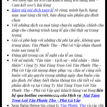
Cam kết 100% hài lòng
Bảng giá gói dịch tang lễ
rõ ràng, minh bạch, hạng
mục mai táng chi tiết, bán đúng sản phẩm gia đình
chọn
Với những dịch vụ mai táng chuyên nghiệp, chỉnh chu
giúp cho chương trình tang lễ gia chủ thật sự trang
trọng.
Giá cả phù hợp với những chi phí tại gốc, không qua
trung gian, Tân Phước Thọ - Phú Gò Vấp nhận thanh
toán sau tang lễ.
Đúng giờ trong các lễ nghi của lễ an táng.
Với sứ mệnh: “Tận tâm – Lịch sự - nhã nhặn – thân
thiện”. Công Ty Mai Táng Trọn Gói Tân Phước Thọ -
Phú Gò Vấp rất mong được phục vụ, chia sẻ cùng nỗi
buồn với gia quyến trong những ngày đau buồn của
gia đình. Để được biết thêm thông tin chi tiết về sản
phẩm dịch vụ tại Công Ty Mai Táng Trọn Gói Tân
Phước Thọ - Phú Gò Vấp quý khách hàng vui lòng
liên
hệ qua hotline 0906660224 của Dịch vụ
Mai Táng
Trọn Gói Tân Phước Thọ - Phú Gò Vấp
Xem thêm thông tin công ty
Tân Phước Thọ
và các chi