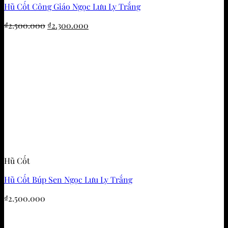
Hũ Cốt Công Giáo Ngọc Lưu Ly Trắng
Giá
Giá
₫
2.500.000
₫
2.300.000
gốc
hiện
là:
tại
₫2.500.000.
là:
₫2.300.000.
Hũ Cốt
Hũ Cốt Búp Sen Ngọc Lưu Ly Trắng
₫
2.500.000