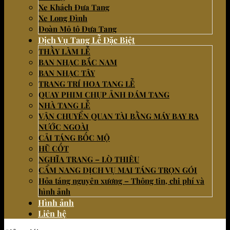
Xe Khách Đưa Tang
Xe Long Đình
Đoàn Mô tô Đưa Tang
Dịch Vụ Tang Lễ Đặc Biệt
THẦY LÀM LỄ
BAN NHẠC BẮC NAM
BAN NHẠC TÂY
TRANG TRÍ HOA TANG LỄ
QUAY PHIM CHỤP ẢNH ĐÁM TANG
NHÀ TANG LỄ
VẬN CHUYỂN QUAN TÀI BẰNG MÁY BAY RA
NƯỚC NGOÀI
CẢI TÁNG BỐC MỘ
HŨ CỐT
NGHĨA TRANG – LÒ THIÊU
CẨM NANG DỊCH VỤ MAI TÁNG TRỌN GÓI
Hỏa táng nguyên xương – Thông tin, chi phí và
hình ảnh
Hình ảnh
Liên hệ