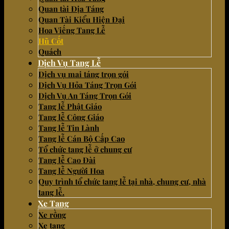
Quan tài Địa Táng
Quan Tài Kiểu Hiện Đại
Hoa Viếng Tang Lễ
Hũ Cốt
Quách
Dịch Vụ Tang Lễ
Dịch vụ mai táng trọn gói
Dịch Vụ Hỏa Táng Trọn Gói
Dịch Vụ An Táng Trọn Gói
Tang lễ Phật Giáo
Tang lễ Công Giáo
Tang lễ Tin Lành
Tang lễ Cán Bộ Cấp Cao
Tổ chức tang lễ ở chung cư
Tang lễ Cao Đài
Tang lễ Người Hoa
Quy trình tổ chức tang lễ tại nhà, chung cư, nhà
tang lễ.
Xe Tang
Xe rồng
Xe tang