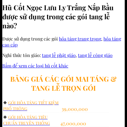
Hũ Cốt Ngọc Lưu Ly Trắng Nắp Bầu
được sử dụng trong các gói tang lễ
nào?
Được sử dụng trong các gói
hỏa táng trang trọng
,
hỏa táng
cao cấp
Nghi thức tôn giáo:
tang lễ phật giáo
,
tang lễ công giáo
Bấm để xem các loại hũ cốt khác
BẢNG GIÁ CÁC GÓI MAI TÁNG &
TANG LỄ TRỌN GÓI
🔶
GÓI HỎA TÁNG TIẾT KIỆM
39,000,000
PHỔ THÔNG
🔶
GÓI HỎA TÁNG TIÊU
47,000,000
CHUẨN TRUYỀN THỐNG