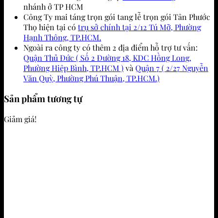
nhánh ở TP HCM
Công Ty mai táng trọn gói tang lễ trọn gói Tân Phước
Thọ hiện tại có
trụ sở chính tại 2/12 Tú Mỡ, Phường
Hạnh Thông, TP.HCM.
Ngoài ra công ty có thêm 2 địa điểm hỗ trợ tư vấn:
Quận Thủ Đức ( Số 2 Đường 18, KDC Hồng Long,
Phường Hiệp Bình, TP.HCM )
và
Quận 7 ( 2/27 Nguyễn
Văn Quỳ, Phường Phú Thuận, TP.HCM.)
Sản phẩm tương tự
Giảm giá!