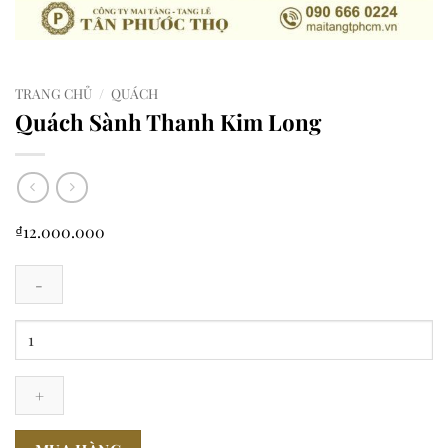
TRANG CHỦ
/
QUÁCH
Quách Sành Thanh Kim Long
₫
12.000.000
Quách
Sành
Thanh
Kim
Long
số