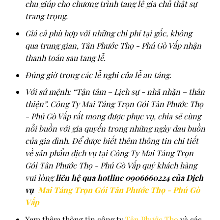
chu giúp cho chương trình tang lễ gia chủ thật sự
trang trọng.
Giá cả phù hợp với những chi phí tại gốc, không
qua trung gian, Tân Phước Thọ - Phú Gò Vấp nhận
thanh toán sau tang lễ.
Đúng giờ trong các lễ nghi của lễ an táng.
Với sứ mệnh: “Tận tâm – Lịch sự - nhã nhặn – thân
thiện”. Công Ty Mai Táng Trọn Gói Tân Phước Thọ
- Phú Gò Vấp rất mong được phục vụ, chia sẻ cùng
nỗi buồn với gia quyến trong những ngày đau buồn
của gia đình. Để được biết thêm thông tin chi tiết
về sản phẩm dịch vụ tại Công Ty Mai Táng Trọn
Gói Tân Phước Thọ - Phú Gò Vấp quý khách hàng
vui lòng
liên hệ qua hotline 0906660224 của Dịch
vụ
Mai Táng Trọn Gói Tân Phước Thọ - Phú Gò
Vấp
Xem thêm thông tin công ty
Tân Phước Thọ
và các