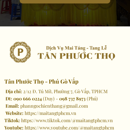
Tân Phước Thọ - Phú Gò Vấp
Địa chỉ:
2/12 Đ. Tú Mỡ, Phường 7, Gò Vấp, TPHCM
Đt:
090 666 0224
(Duy) -
098 737 8973
(Phú)
Email:
phanngochienthang@gmail.com
Website:
https://maitangtphcm.vn
Tiktok:
https://www.tiktok.com/@maitangtphcm.vn
Youtube:
https://www.youtube.com/@maitangtphcm