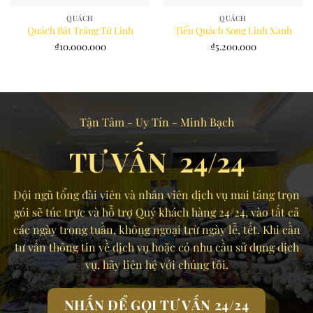
QUÁCH
QUÁCH
Quách Bát Tràng Tứ Linh
Tiểu Quách Song Linh Xanh
₫
10.000.000
₫
5.200.000
Tận Tâm - Uy Tín - Minh Bạch
TƯ VẤN 24/24
Đội ngũ tổng đài viên và nhân viên dịch vụ mai táng trọn
gói sẽ túc trực và hỗ trợ Quý khách hàng 24/24, vào tất cả
các ngày trong tuần, không ngoại trừ ngày lễ, tết. Khi cần
tư vấn thông tin về dịch vụ hoặc có nhu cầu sử dụng dịch
vụ, hãy liên hệ với chúng tôi.
NHẤN ĐỂ GỌI TƯ VẤN 24/24