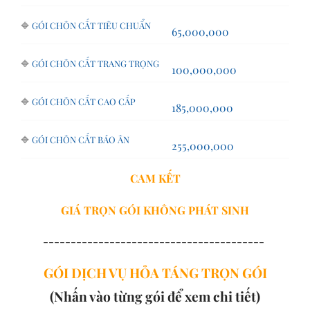
🔷
GÓI CHÔN CẤT TIÊU CHUẨN
65,000,000
🔷
GÓI CHÔN CẤT TRANG TRỌNG
100,000,000
🔷
GÓI CHÔN CẤT CAO CẤP
185,000,000
🔷
GÓI CHÔN CẤT BÁO ÂN
255,000,000
CAM KẾT
GIÁ TRỌN GÓI
KHÔNG PHÁT SINH
----------------------------------------
GÓI DỊCH VỤ HỎA TÁNG TRỌN GÓI
(Nhấn vào từng gói để xem chi tiết)