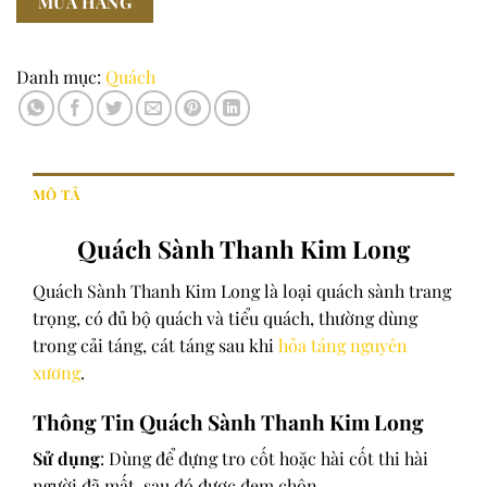
MUA HÀNG
lượng
Danh mục:
Quách
MÔ TẢ
Quách Sành Thanh Kim Long
Quách Sành Thanh Kim Long là loại quách sành trang
trọng, có đủ bộ quách và tiểu quách, thường dùng
trong cải táng, cát táng sau khi
hỏa táng nguyên
xương
.
Thông Tin Quách Sành Thanh Kim Long
Sử dụng
: Dùng để đựng tro cốt hoặc hài cốt thi hài
người đã mất, sau đó được đem chôn.