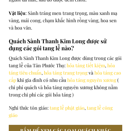
Vật liệu
: Sành tráng men trang trọng, màu xanh mạ
vàng, mái cong, chạm khắc hình rồng vàng, hoa sen
và hoa văn.
Quách Sành Thanh Kim Long được sử
dụng các gói tang lễ nào?
Quách Sành Thanh Kim Long được dùng trong các gói
tang lễ của Tân Phước Thọ:
hỏa táng tiết kiệm
,
hỏa
táng tiêu chuẩn
,
hỏa táng trang trọng
và
hỏa táng cao
cấp
khi gia đình có nhu cầu
hỏa táng nguyên xương
(
chi phí quách và hỏa táng nguyên xương không nằm
trong chi phí các gói hỏa táng )
Nghi thức tôn giáo:
tang lễ phật giáo
,
tang lễ công
giáo
BẤM ĐỂ XEM CÁC LOẠI QUÁCH KHÁC