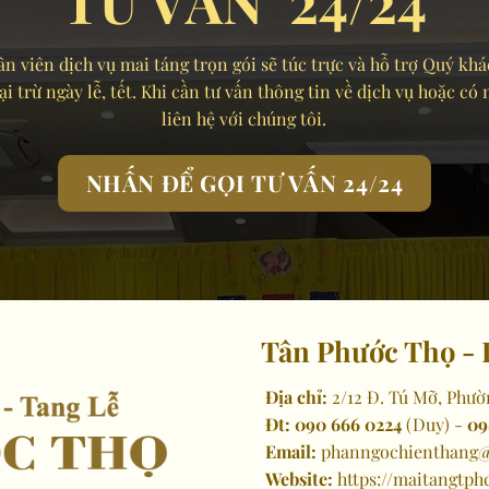
TƯ VẤN 24/24
n viên dịch vụ mai táng trọn gói sẽ túc trực và hỗ trợ Quý khá
 trừ ngày lễ, tết. Khi cần tư vấn thông tin về dịch vụ hoặc có
liên hệ với chúng tôi.
NHẤN ĐỂ GỌI TƯ VẤN 24/24
Tân Phước Thọ - 
Địa chỉ:
2/12 Đ. Tú Mỡ, Phườ
Đt:
090 666 0224
(Duy) -
09
Email:
phanngochienthang@
Website:
https://maitangtph