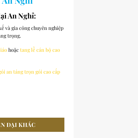
i An Nghỉ
đại An Nghỉ:
 kế và gia công chuyên nghiệp
ang trọng.
iáo
hoặc
tang lễ cán bộ cao
gói an táng trọn gói cao cấp
ỆN ĐẠI KHÁC