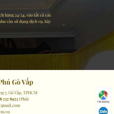
ch hàng 24/24, vào tất cả các
 nhu cầu sử dụng dịch vụ, hãy
Phú Gò Vấp
ng 7, Gò Vấp, TPHCM
8 737 8973
(Phú)
Chỉ đường
gmail.com
cm.vn