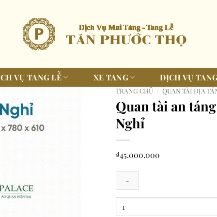
ỊCH VỤ TANG LỄ
XE TANG
DỊCH VỤ TANG
TRANG CHỦ
/
QUAN TÀI ĐỊA T
Quan tài an táng
Nghỉ
₫
45.000.000
Quan
tài