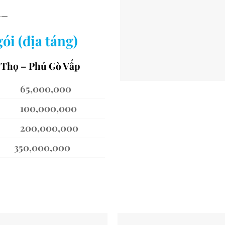
——
ói (địa táng)
c Thọ – Phú Gò Vấp
00,000
000,000
000,000
000,000