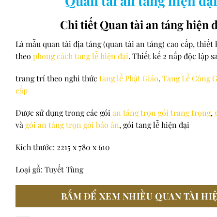
Quan tài an táng hiện đạ
Chi tiết Quan tài an táng hiện 
Là mẫu quan tài địa táng (quan tài an táng) cao cấp, thiết
theo
phong cách tang lễ hiện đại
. Thiết kế 2 nắp độc lập s
trang trí theo nghi thức
tang lễ Phật Giáo
.
Tang Lễ Công G
cấp
Được sử dụng trong các gói
an táng trọn gói trang trọng
,
và
gói an táng trọn gói báo ân
, gói tang lễ hiện đại
Kích thước: 2215 x 780 x 610
Loại gỗ: Tuyết Tùng
BẤM ĐỂ XEM NHIỀU QUAN TÀI HI