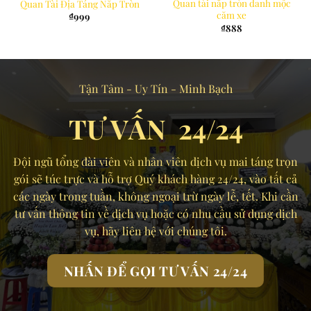
Quan tài nắp tròn danh mộc
Quan Tài Địa Táng Nắp Tròn
căm xe
₫
999
₫
888
Tận Tâm - Uy Tín - Minh Bạch
TƯ VẤN 24/24
Đội ngũ tổng đài viên và nhân viên dịch vụ mai táng trọn
gói sẽ túc trực và hỗ trợ Quý khách hàng 24/24, vào tất cả
các ngày trong tuần, không ngoại trừ ngày lễ, tết. Khi cần
tư vấn thông tin về dịch vụ hoặc có nhu cầu sử dụng dịch
vụ, hãy liên hệ với chúng tôi.
NHẤN ĐỂ GỌI TƯ VẤN 24/24