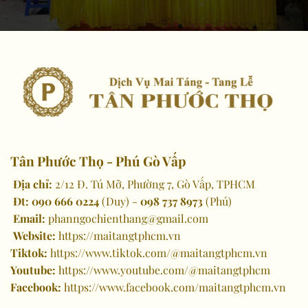
Tân Phước Thọ - Phú Gò Vấp
Địa chỉ:
2/12 Đ. Tú Mỡ, Phường 7, Gò Vấp, TPHCM
Đt:
090 666 0224
(Duy) -
098 737 8973
(Phú)
Email:
phanngochienthang@gmail.com
Website:
https://maitangtphcm.vn
Tiktok:
https://www.tiktok.com/@maitangtphcm.vn
Youtube:
https://www.youtube.com/@maitangtphcm
Facebook:
https://www.facebook.com/maitangtphcm.vn