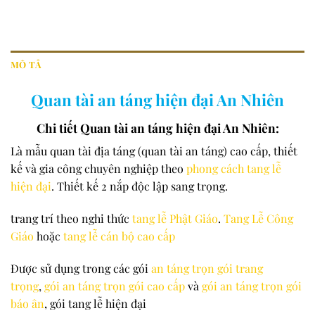
MÔ TẢ
Quan tài an táng hiện đại An Nhiên
Chi tiết Quan tài an táng hiện đại An Nhiên:
Là mẫu quan tài địa táng (quan tài an táng) cao cấp, thiết
kế và gia công chuyên nghiệp theo
phong cách tang lễ
hiện đại
. Thiết kế 2 nắp độc lập sang trọng.
trang trí theo nghi thức
tang lễ Phật Giáo
.
Tang Lễ Công
Giáo
hoặc
tang lễ cán bộ cao cấp
Được sử dụng trong các gói
an táng trọn gói trang
trọng
,
gói an táng trọn gói cao cấp
và
gói an táng trọn gói
báo ân
, gói tang lễ hiện đại