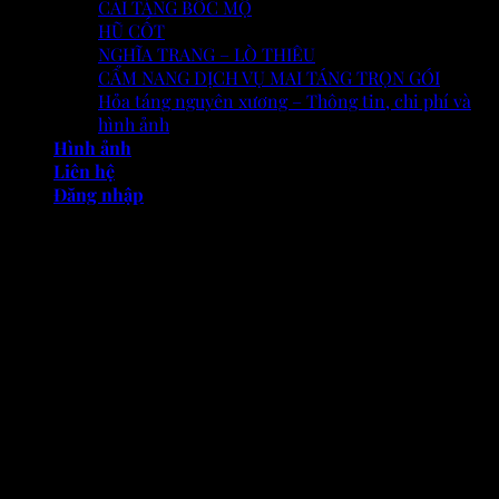
CẢI TÁNG BỐC MỘ
HŨ CỐT
NGHĨA TRANG – LÒ THIÊU
CẨM NANG DỊCH VỤ MAI TÁNG TRỌN GÓI
Hỏa táng nguyên xương – Thông tin, chi phí và
hình ảnh
Hình ảnh
Liên hệ
Đăng nhập