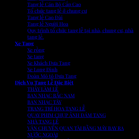
Tang lễ Cán Bộ Cấp Cao
Tổ chức tang lễ ở chung cư
Tang lễ Cao Đài
Tang lễ Người Hoa
Quy trình tổ chức tang lễ tại nhà, chung cư, nhà
tang lễ.
Xe Tang
Xe rồng
Xe tang
Xe Khách Đưa Tang
Xe Long Đình
Đoàn Mô tô Đưa Tang
Dịch Vụ Tang Lễ Đặc Biệt
THẦY LÀM LỄ
BAN NHẠC BẮC NAM
BAN NHẠC TÂY
TRANG TRÍ HOA TANG LỄ
QUAY PHIM CHỤP ẢNH ĐÁM TANG
NHÀ TANG LỄ
VẬN CHUYỂN QUAN TÀI BẰNG MÁY BAY RA
NƯỚC NGOÀI