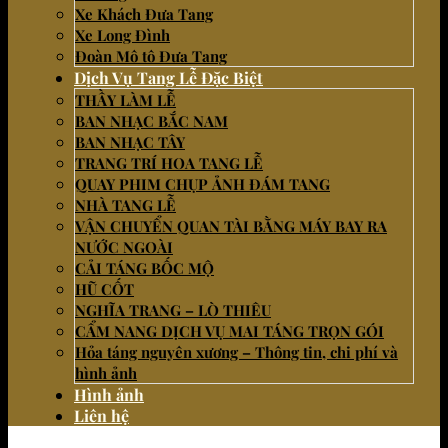
Xe Khách Đưa Tang
Xe Long Đình
Đoàn Mô tô Đưa Tang
Dịch Vụ Tang Lễ Đặc Biệt
THẦY LÀM LỄ
BAN NHẠC BẮC NAM
BAN NHẠC TÂY
TRANG TRÍ HOA TANG LỄ
QUAY PHIM CHỤP ẢNH ĐÁM TANG
NHÀ TANG LỄ
VẬN CHUYỂN QUAN TÀI BẰNG MÁY BAY RA
NƯỚC NGOÀI
CẢI TÁNG BỐC MỘ
HŨ CỐT
NGHĨA TRANG – LÒ THIÊU
CẨM NANG DỊCH VỤ MAI TÁNG TRỌN GÓI
Hỏa táng nguyên xương – Thông tin, chi phí và
hình ảnh
Hình ảnh
Liên hệ