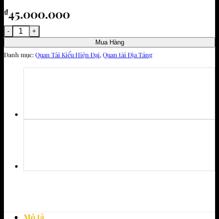
45.000.000
₫
Quan tài an táng hiện đại Bình Yên số lượng
Mua Hàng
Danh mục:
Quan Tài Kiểu Hiện Đại
,
Quan tài Địa Táng
Mô tả