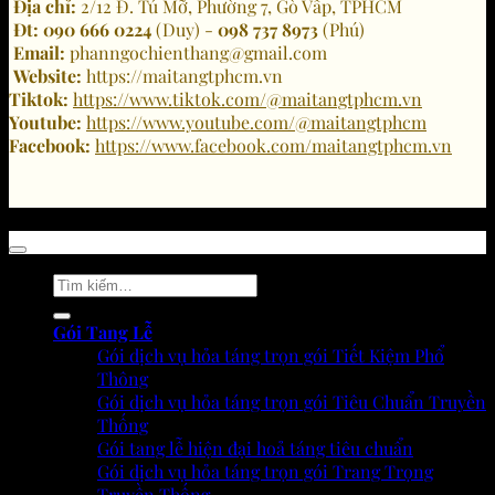
Địa chỉ:
2/12 Đ. Tú Mỡ, Phường 7, Gò Vấp, TPHCM
Đt:
090 666 0224
(Duy) -
098 737 8973
(Phú)
Email:
phanngochienthang@gmail.com
Website:
https://maitangtphcm.vn
Tiktok:
https://www.tiktok.com/@maitangtphcm.vn
Youtube:
https://www.youtube.com/@maitangtphcm
Facebook:
https://www.facebook.com/maitangtphcm.vn
Copyright 2026 © https://maitangtphcm.vn
Tìm
kiếm:
Gói Tang Lễ
Gói dịch vụ hỏa táng trọn gói Tiết Kiệm Phổ
Thông
Gói dịch vụ hỏa táng trọn gói Tiêu Chuẩn Truyền
Thống
Gói tang lễ hiện đại hoả táng tiêu chuẩn
Gói dịch vụ hỏa táng trọn gói Trang Trọng
Truyền Thống