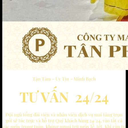
Tận Tâm - Uy Tín - Minh Bạch
TƯ VẤN 24/24
Đội ngũ tổng đài viên và nhân viên dịch vụ mai táng trọn
gói sẽ túc trực và hỗ trợ Quý khách hàng 24/24, vào tất cả
các ngày trong tuần, không ngoại trừ ngày lễ, tết. Khi cần tư