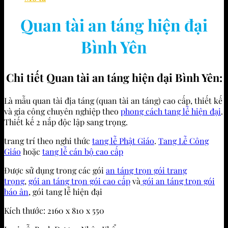
Quan tài an táng hiện đại
Bình Yên
Chi tiết Quan tài an táng hiện đại Bình Yên:
Là mẫu quan tài địa táng (quan tài an táng) cao cấp, thiết kế
và gia công chuyên nghiệp theo
phong cách tang lễ hiện đại
.
Thiết kế 2 nắp độc lập sang trọng.
trang trí theo nghi thức
tang lễ Phật Giáo
.
Tang Lễ Công
Giáo
hoặc
tang lễ cán bộ cao cấp
Được sử dụng trong các gói
an táng trọn gói trang
trọng
,
gói an táng trọn gói cao cấp
và
gói an táng trọn gói
báo ân
, gói tang lễ hiện đại
Kích thước: 2160 x 810 x 550