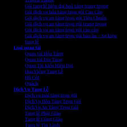
Gói tang lễ hiện đại hoả táng trang trọng
Gói dịch vụ hỏa táng trọn gói Cao Cấp
Gói dịch vụ an táng trọn gói Tiêu Chuẩn
Gói dịch vụ an táng trọn gói trang trọng
Gói dịch vụ an táng trọn gói cao cấp
Gói dịch vụ an táng trọn gói báo ân – Sự kiện
tang lễ
Loại quan tài
Quan tài Hỏa Táng
Quan tài Địa Táng
Quan Tài Kiểu Hiện Đại
Hoa Viếng Tang Lễ
Hũ Cốt
Quách
Dịch Vụ Tang Lễ
Dịch vụ mai táng trọn gói
Dịch Vụ Hỏa Táng Trọn Gói
Dịch Vụ An Táng Trọn Gói
Tang lễ Phật Giáo
Tang lễ Công Giáo
Tang lễ Tin Lành