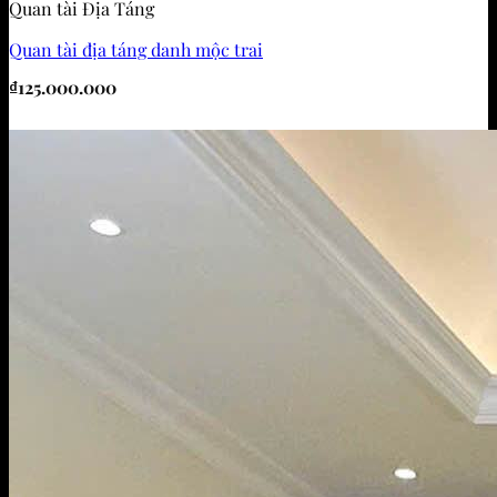
Quan tài Địa Táng
Quan tài địa táng danh mộc trai
₫
125.000.000