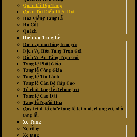
Quan tài Địa Táng
Quan Tài Kiểu Hiện Đại
Hoa Viếng Tang Lễ
Hũ Cốt
Quách
Dịch Vụ Tang Lễ
Dịch vụ mai táng trọn gói
Dịch Vụ Hỏa Táng Trọn Gói
Dịch Vụ An Táng Trọn Gói
Tang lễ Phật Giáo
Tang lễ Công Giáo
Tang lễ Tin Lành
Tang lễ Cán Bộ Cấp Cao
Tổ chức tang lễ ở chung cư
Tang lễ Cao Đài
Tang lễ Người Hoa
Quy trình tổ chức tang lễ tại nhà, chung cư, nhà
tang lễ.
Xe Tang
Xe rồng
Xe tang