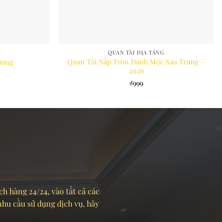
QUAN TÀI ĐỊA TÁNG
Quan Tài Nắp Tròn Danh Mộc Sao Trung –
ương
2026
₫
999
ch hàng 24/24, vào tất cả các
 nhu cầu sử dụng dịch vụ, hãy