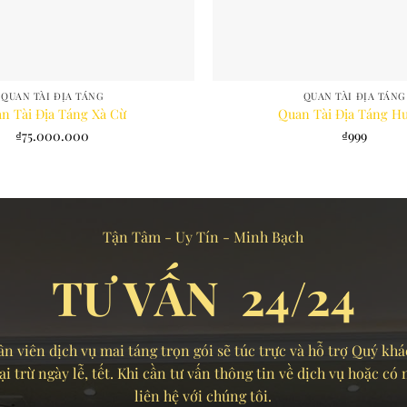
QUAN TÀI ĐỊA TÁNG
QUAN TÀI ĐỊA TÁNG
n Tài Địa Táng Xà Cừ
Quan Tài Địa Táng H
₫
75.000.000
₫
999
Tận Tâm - Uy Tín - Minh Bạch
TƯ VẤN 24/24
n viên dịch vụ mai táng trọn gói sẽ túc trực và hỗ trợ Quý khá
 trừ ngày lễ, tết. Khi cần tư vấn thông tin về dịch vụ hoặc có
liên hệ với chúng tôi.