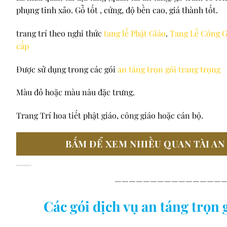
phụng tinh xảo. Gỗ tốt , cứng, độ bền cao, giá thành tốt.
trang trí theo nghi thức
tang lễ Phật Giáo
.
Tang Lễ Công G
cấp
Được sử dụng trong các gói
an táng trọn gói trang trọng
Màu đỏ hoặc màu nâu đặc trưng.
Trang Trí hoa tiết phật giáo, công giáo hoặc cán bộ.
BẤM ĐỂ XEM NHIỀU QUAN TÀI AN
———————————————
Các gói dịch vụ an táng trọn g