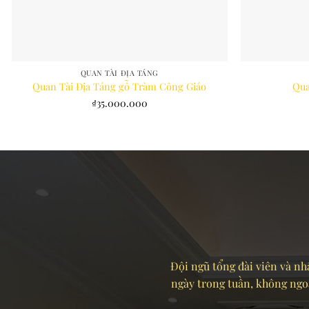
QUAN TÀI ĐỊA TÁNG
Quan Tài Địa Táng gỗ Tràm Công Giáo
Qua
₫
35.000.000
Đội ngũ tổng đài viên và nhâ
ngày trong tuần, không ngoại