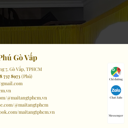
Phú Gò Vấp
ng 7, Gò Vấp, TPHCM
8 737 8973
(Phú)
Chỉ đường
gmail.com
cm.vn
.com/@maitangtphcm.vn
Chat Zalo
ube.com/@maitangtphcm
book.com/maitangtphcm.vn
Messenger