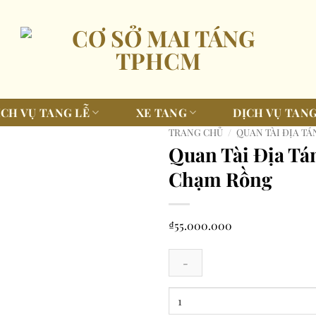
ỊCH VỤ TANG LỄ
XE TANG
DỊCH VỤ TANG
TRANG CHỦ
/
QUAN TÀI ĐỊA T
Quan Tài Địa Tá
Chạm Rồng
₫
55.000.000
Quan
Tài