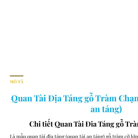
MÔ TẢ
Quan Tài Địa Táng gỗ Tràm Chạm
an táng)
Chi tiết Quan Tài Đia Táng gỗ T
Là mẫu quan tài địa táng (quan tài an táng) gỗ tràm cỡ lớn