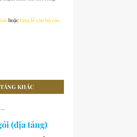
iáo
hoặc
tang lễ cán bộ cao
 TÁNG KHÁC
——
ói (địa táng)