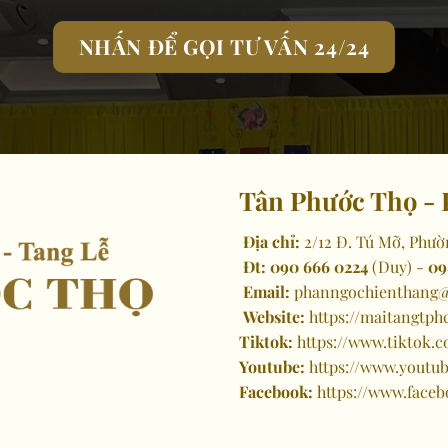
NHẤN ĐỂ GỌI TƯ VẤN 24/24
Tân Phước Thọ - 
Địa chỉ:
2/12 Đ. Tú Mỡ, Phườ
Đt:
090 666 0224
(Duy) -
09
Email:
phanngochienthang@
Website:
https://maitangtph
Tiktok:
https://www.tiktok
Youtube:
https://www.yout
Facebook:
https://www.face