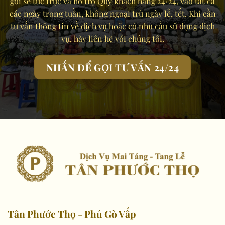
gói sẽ túc trực và hỗ trợ Quý khách hàng 24/24, vào tất cả
các ngày trong tuần, không ngoại trừ ngày lễ, tết. Khi cần
tư vấn thông tin về dịch vụ hoặc có nhu cầu sử dụng dịch
vụ, hãy liên hệ với chúng tôi.
NHẤN ĐỂ GỌI TƯ VẤN 24/24
Tân Phước Thọ - Phú Gò Vấp