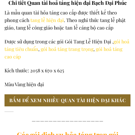
Chi tiết Quan tài hoả táng hiện đại Bạch Đại Phúc
Là mẫu quan tài hỏa táng cao cấp được thiết kế theo
phong cách
tang lễ hiện đại
. Theo nghi thức tang lễ phật
giáo, tang lễ công giáo hoặc tan lễ cáng bộ cao cấp
Được sử dụng trong các gói Gói Tang Lễ Hiện Đại ,
gói hoả
táng tiêu chuẩn
,
gói hoả táng trang trọng
,
gói hoả táng
cao cáp
Kích thước: 2058 x 670 x 625
Màu Vàng hiện đại
BẤM ĐỂ XEM NHIỀU QUAN TÀI HIỆN ĐẠI KHÁC
—————————————————
Các gói dịch vụ hỏa táng trọn gói