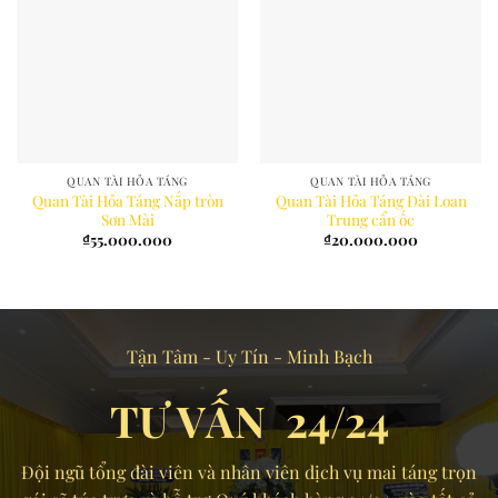
QUAN TÀI HỎA TÁNG
QUAN TÀI HỎA TÁNG
Quan Tài Hỏa Táng Nắp tròn
Quan Tài Hỏa Táng Đài Loan
Sơn Mài
Trung cẩn ốc
₫
55.000.000
₫
20.000.000
Tận Tâm - Uy Tín - Minh Bạch
TƯ VẤN 24/24
Đội ngũ tổng đài viên và nhân viên dịch vụ mai táng trọn