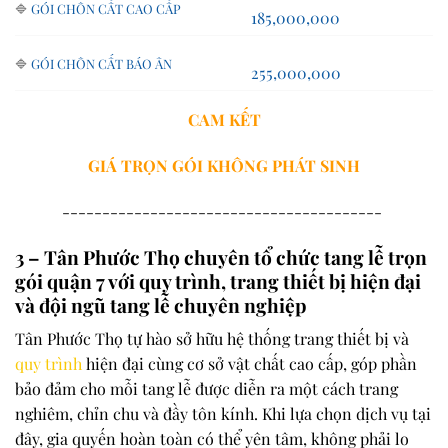
🔷
GÓI CHÔN CẤT CAO CẤP
185,000,000
🔷
GÓI CHÔN CẤT BÁO ÂN
255,000,000
CAM KẾT
GIÁ TRỌN GÓI
KHÔNG PHÁT SINH
----------------------------------------
3 – Tân Phước Thọ chuyên tổ chức tang lễ trọn
gói quận 7 với quy trình, trang thiết bị hiện đại
và đội ngũ tang lễ chuyên nghiệp
Tân Phước Thọ tự hào sở hữu hệ thống trang thiết bị và
quy trình
hiện đại cùng cơ sở vật chất cao cấp, góp phần
bảo đảm cho mỗi tang lễ được diễn ra một cách trang
nghiêm, chỉn chu và đầy tôn kính. Khi lựa chọn dịch vụ tại
đây, gia quyến hoàn toàn có thể yên tâm, không phải lo