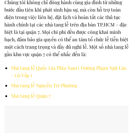
Chúng tôi không chỉ đồng hành cùng gia đình từ những
bước đầu tiên khi phát sinh hậu sự, mà còn hỗ trợ toàn
diện trong việc liên hệ, đặt lịch và hoàn tất các thủ tục
hành chính tại các nhà tang lễ trên địa bàn TP.HCM – đặc
biệt là tại quận 7. Mọi chi phí đều được công khai minh
bạch, đảm bảo gia quyến có thể an tâm tổ chức lễ tiễn biệt
một cách trang trọng và đầy đủ nghi lễ. Một số nhà tang lễ
gần khu vực quận 7 có thể nhắc đến là:
Nhà tang lễ Quốc Gia Phía Nam ( Đường Phạm Ngũ Lão
– Gò Vấp )
Nhà tang lễ Nguyễn Tri Phương
Nhà tang lễ Quận 7