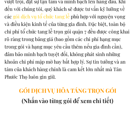
vượt trội, đặt sự tận tâm và minh bạch lên hàng đầu. Khi
đến với chúng tôi, quý khách sẽ được tư vấn kỹ lưỡng về
các
gói dịch vụ tổ chức tang lễ
phù hợp với nguyện vọng
và điều kiện kinh tế của từng gia đình. Đặc biệt, toàn bộ
chi phí tổ chức tang lễ trọn gói quận 7 đều được công khai
rõ ràng trong bảng giá (bao gồm các chi phí hạng mục
trong gói và hạng mục yêu cầu thêm nếu gia đình cần),
đảm bảo minh bạch tuyệt đối, không phát sinh những
khoản chi phí mập mờ hay bất hợp lý. Sự tin tưởng và an
tâm của khách hàng chính là cam kết lớn nhất mà Tân
Phước Thọ luôn gìn giữ.
GÓI DỊCH VỤ HỎA TÁNG TRỌN GÓI
(Nhấn vào từng gói để xem chi tiết)