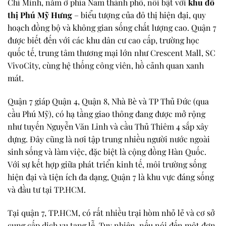
Chí Minh, nằm ở phía Nam thành phố, nổi bật với
khu đô
thị Phú Mỹ Hưng
– biểu tượng của đô thị hiện đại, quy
hoạch đồng bộ và không gian sống chất lượng cao. Quận 7
được biết đến với các khu dân cư cao cấp, trường học
quốc tế, trung tâm thương mại lớn như Crescent Mall, SC
VivoCity, cùng hệ thống công viên, hồ cảnh quan xanh
mát.
Quận 7 giáp Quận 4, Quận 8, Nhà Bè và TP Thủ Đức (qua
cầu Phú Mỹ), có hạ tầng giao thông đang được mở rộng
như tuyến Nguyễn Văn Linh và cầu Thủ Thiêm 4 sắp xây
dựng. Đây cũng là nơi tập trung nhiều người nước ngoài
sinh sống và làm việc, đặc biệt là cộng đồng Hàn Quốc.
Với sự kết hợp giữa phát triển kinh tế, môi trường sống
hiện đại và tiện ích đa dạng, Quận 7 là khu vực đáng sống
và đầu tư tại TP.HCM.
Tại quận 7, TP.HCM, có rất nhiều trại hòm nhỏ lẻ và cơ sở
cung cấp dịch vụ tang lễ. Tuy nhiên, nếu nói đến một đơn