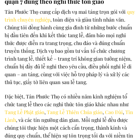
quận 7 đúng theo nghi thức tôn giáo
Tân Phước Thọ cung cấp dịch vụ mai táng trọn gói với
quy
trình chuyên nghiệp
, toàn diện và giàu tính nhân văn.
Chúng tôi đồng hành cùng gia đình từ những bước chuẩn
bị đầu tiên đến khi kết thúc tang lễ, đảm bảo mọi nghi
thức được diễn ra trang trọng, chu đáo và đúng chuẩn
truyền thống. Dịch vụ bao gồm tư vấn tổ chức chương
trình tang lễ, thiết kế – trang trí không gian tưởng niệm,
chuẩn bị đầy đủ lễ nghi theo yêu cầu, điều phối nghi lễ di
quan – an táng, cùng với việc hỗ trợ pháp lý và xử lý các
thủ tục, giấy tờ liên quan sau lễ tang.
Đặc biệt, Tân Phước Thọ có nhiều năm kinh nghiệm tổ
chức tang lễ theo các nghi thức tôn giáo khác nhau như
Tang Lễ Phật giáo
,
Tang Lễ Thiên Chúa giáo
,
Cao Đài
,
Tin
Lành
, và các tín ngưỡng dân gian. Mỗi nghi lễ đều được
chúng tôi thực hiện một cách cẩn trọng, thành kính và
đúng quy chuẩn, thể hiện sự tôn trọng tối đa với niềm tin