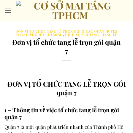
Bỏ
qua
nội
dung
ĐƠN VỊ TỔ CHỨC TANG LỄ TRỌN GÓI Ở CÁC QUẬN HUYỆN
THÀNH PHỐ HỒ CHÍ MINH
,
DỊCH VỤ MAI TÁNG - TANG LỄ
Đơn vị tổ chức tang lễ trọn gói quận
7
ĐƠN VỊ TỔ CHỨC TANG LỄ TRỌN GÓI
quận 7
1 – Thông tin về việc tổ chức tang lễ trọn gói
quận 7
Quận 7 là một quận phát triển nhanh của Thành phố Hồ