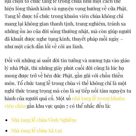
lựa chọn tổ chức tang lễ trong chùa như một cách thể
hiện lòng thành kính và nguyện vọng hướng về cửa Phật.
Tang lễ được tổ chức trong khuôn viên chùa không chỉ
mang lại không gian thanh tịnh, trang nghiêm, tránh xa
những ồn ào của đời sống thường nhật, mà còn giúp người
đã khuất được nghe tụng kinh, thuyết pháp mỗi ngày –
như một cách dẫn lối về cõi an lành.
Đối với những ai suốt đời tin tưởng và nương tựa vào giáo
lý nhà Phật, thì những giây phút cuối đời cũng là lúc họ
mong được trở về bên đức Phật, gần gũi với chốn thiền
môn. Tổ chức tang lễ trong chùa vì thế không chỉ là một
nghi thức trang trọng mà còn là sự tiếp nối tâm nguyện tu
hành của người quá cố. Một số
nhà tang lễ trong khuôn
viên chùa
gần khu vực quận 7 có thể nhắc đến là:
Nhà tang lễ chùa Vĩnh Nghiêm
Nhà tang lễ chùa Xá Lợi