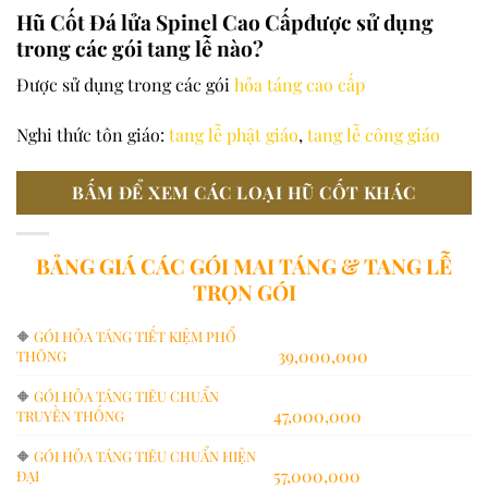
Hũ Cốt Đá lửa Spinel Cao Cấpđược sử dụng
trong các gói tang lễ nào?
Được sử dụng trong các gói
hỏa táng cao cấp
Nghi thức tôn giáo:
tang lễ phật giáo
,
tang lễ công giáo
BẤM ĐỂ XEM CÁC LOẠI HŨ CỐT KHÁC
BẢNG GIÁ CÁC GÓI MAI TÁNG & TANG LỄ
TRỌN GÓI
🔶
GÓI HỎA TÁNG TIẾT KIỆM PHỔ
39,000,000
THÔNG
🔶
GÓI HỎA TÁNG TIÊU CHUẨN
47,000,000
TRUYỀN THỐNG
🔶
GÓI HỎA TÁNG TIÊU CHUẨN HIỆN
57,000,000
ĐẠI