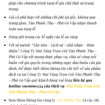
giúp cho chương trình tang lễ gia chủ thật sự trang
trọng.
Giá cả phù hợp với những chi phí tại gốc, không qua
trung gian, Tân Phước Thọ - Phú Gò Vấp nhận thanh
toán sau tang lễ.
Đúng giờ trong các lễ nghi của lễ an táng.
Với sứ mệnh: “Tận tâm – Lịch sự - nhã nhặn – thân
thiện”. Công Ty Mai Táng Trọn Gói Tân Phước Thọ -
Phú Gò Vấp rất mong được phục vụ, chia sẻ cùng nỗi
buồn với gia quyến trong những ngày đau buồn của gia
đình. Để được biết thêm thông tin chi tiết về sản phẩm
dịch vụ tại Công Ty Mai Táng Trọn Gói Tân Phước Thọ
- Phú Gò Vấp quý khách hàng vui lòng
liên hệ qua
hotline 0906660224 của Dịch vụ
Mai Táng Trọn Gói
Tân Phước Thọ - Phú Gò Vấp
Xem thêm thông tin công ty
Tân Phước Thọ
và các chi