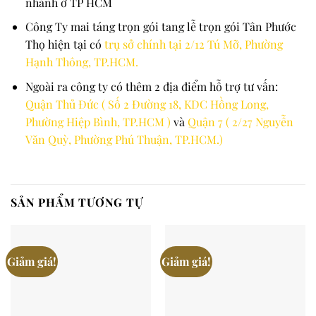
nhánh ở TP HCM
Công Ty mai táng trọn gói tang lễ trọn gói Tân Phước
Thọ hiện tại có
trụ sở chính tại 2/12 Tú Mỡ, Phường
Hạnh Thông, TP.HCM.
Ngoài ra công ty có thêm 2 địa điểm hỗ trợ tư vấn:
Quận Thủ Đức ( Số 2 Đường 18, KDC Hồng Long,
Phường Hiệp Bình, TP.HCM )
và
Quận 7 ( 2/27 Nguyễn
Văn Quỳ, Phường Phú Thuận, TP.HCM.)
SẢN PHẨM TƯƠNG TỰ
Giảm giá!
Giảm giá!