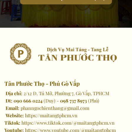
Tân Phước Thọ - Phú Gò Vấp
Địa chỉ:
2/12 Đ. Tú Mỡ, Phường 7, Gò Vấp, TPHCM
Đt:
090 666 0224
(Duy) -
098 737 8973
(Phú)
Email:
phanngochienthang@gmail.com
Website:
https://maitangtphcm.vn
Tiktok:
https://www.tiktok.com/@maitangtphcm.vn
Youtube:
https://www.youtube.com/@maitangtphcm