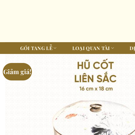
Bỏ
qua
nội
dung
GÓI TANG LỄ
LOẠI QUAN TÀI
D
Giảm giá!