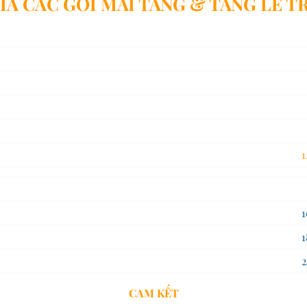
IÁ CÁC GÓI MAI TÁNG & TANG LỄ T
39,00
47,00
57,00
67,00
87,00
125,00
65,00
100,00
185,00
255,00
CAM KẾT