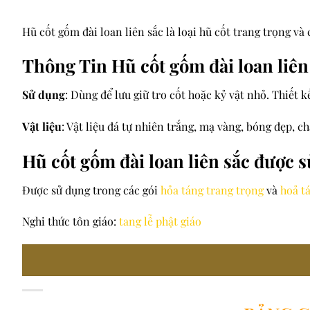
Hũ cốt gốm đài loan liên sắc là loại hũ cốt trang trọng và
Thông Tin Hũ cốt gốm đài loan liên
Sử dụng
: Dùng để lưu giữ tro cốt hoặc kỷ vật nhỏ. Thiết k
Vật liệu
: Vật liệu đá tự nhiên trắng, mạ vàng, bóng đẹp, 
Hũ cốt gốm đài loan liên sắc được s
Được sử dụng trong các gói
hỏa táng trang trọng
và
hoả t
Nghi thức tôn giáo:
tang lễ phật giáo