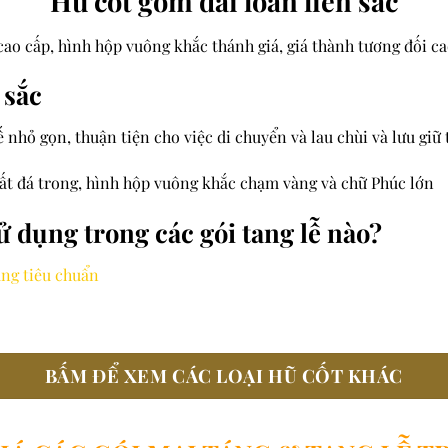
Hũ cốt gốm đài loan liên sắc
 cao cấp, hình hộp vuông khắc thánh giá, giá thành tương đối c
 sắc
ế nhỏ gọn, thuận tiện cho việc di chuyển và lau chùi và lưu giữ 
chất đá trong, hình hộp vuông khắc chạm vàng và chữ Phúc lớn
ử dụng trong các gói tang lễ nào?
áng tiêu chuẩn
BẤM ĐỂ XEM CÁC LOẠI HŨ CỐT KHÁC