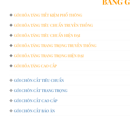
BẢNG G
🔶
GÓI HỎA TÁNG TIẾT KIỆM PHỔ THÔNG
🔶
GÓI HỎA TÁNG TIÊU CHUẨN TRUYỀN THỐNG
🔶
GÓI HỎA TÁNG TIÊU CHUẨN HIỆN ĐẠI
🔶
GÓI HỎA TÁNG TRANG TRỌNG TRUYỀN THỐNG
🔶
GÓI HỎA TÁNG TRANG TRỌNG HIỆN ĐẠI
🔶
GÓI HỎA TÁNG CAO CẤP
🔷
GÓI CHÔN CẤT TIÊU CHUẨN
🔷
GÓI CHÔN CẤT TRANG TRỌNG
🔷
GÓI CHÔN CẤT CAO CẤP
🔷
GÓI CHÔN CẤT BÁO ÂN