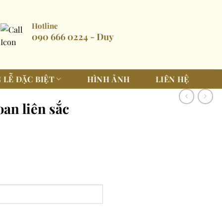
Hotline
090 666 0224 - Duy
 LỄ ĐẶC BIỆT
HÌNH ẢNH
LIÊN HỆ
oan liên sắc
.000.