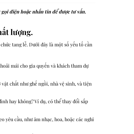
 gọi điện hoặc nhắn tin để được tư vấn.
hất lượng.
 chức tang lễ. Dưới đây là một số yếu tố cần
 thoải mái cho gia quyến và khách tham dự
vật chất như ghế ngồi, nhà vệ sinh, và tiện
ình hay không? Ví dụ, có thể thay đổi sắp
theo yêu cầu, như âm nhạc, hoa, hoặc các nghi