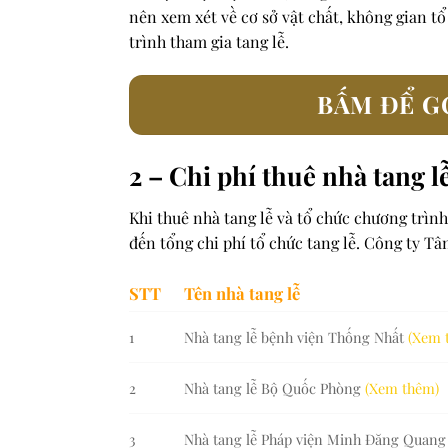
nên xem xét về cơ sở vật chất, không gian t
trình tham gia tang lễ.
BẤM ĐỂ GỌ
2 – Chi phí thuê nhà tang l
Khi thuê nhà tang lễ và tổ chức chương trình
đến tổng chi phí tổ chức tang lễ. Công ty T
STT
Tên nhà tang lễ
1
Nhà tang lễ bệnh viện Thống Nhất
(Xem 
2
Nhà tang lễ Bộ Quốc Phòng
(Xem thêm)
3
Nhà tang lễ Pháp viện Minh Đăng Quan