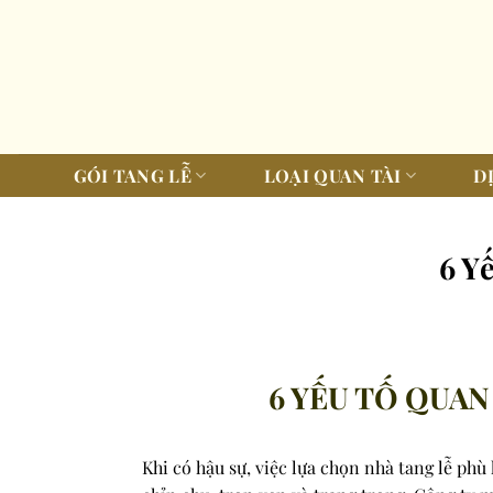
Bỏ
qua
nội
dung
GÓI TANG LỄ
LOẠI QUAN TÀI
D
6 Y
6 YẾU TỐ QUAN
Khi có hậu sự, việc lựa chọn nhà tang lễ phù