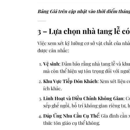
Bảng Giá trên cập nhật vào thời điểm tháng 
3 – Lựa chọn nhà tang lễ có 
Việc xem xét kỹ lưỡng cơ sở vật chất của nhà
được cân nhắc:
Vệ sinh
: Đảm bảo rằng nhà tang lễ và khu
mà còn thể hiện sự tôn trọng đối với ngườ
Khu Vực Tiếp Đón Khách
: Xem xét liệu 
ích khác.
Linh Hoạt và Điều Chỉnh Không Gian
: C
xếp ghế ngồi, bố trí không gian riêng tư,
Đáp Ứng Nhu Cầu Cụ Thể
: Gia đình cần 
thức tôn giáo cụ thể không.