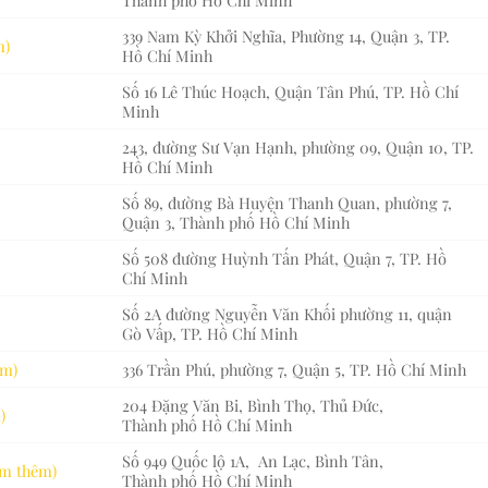
339 Nam Kỳ Khởi Nghĩa, Phường 14, Quận 3, TP.
m)
Hồ Chí Minh
Số 16 Lê Thúc Hoạch, Quận Tân Phú, TP. Hồ Chí
Minh
243, đường Sư Vạn Hạnh, phường 09, Quận 10, TP.
Hồ Chí Minh
Số 89, đường Bà Huyện Thanh Quan, phường 7,
Quận 3, Thành phố Hồ Chí Minh
Số 508 đường Huỳnh Tấn Phát, Quận 7, TP. Hồ
Chí Minh
Số 2A đường Nguyễn Văn Khối phường 11, quận
Gò Vấp, TP. Hồ Chí Minh
êm)
336 Trần Phú, phường 7, Quận 5, TP. Hồ Chí Minh
204 Đặng Văn Bi, Bình Thọ, Thủ Đức,
)
Thành phố Hồ Chí Minh
Số 949 Quốc lộ 1A, An Lạc, Bình Tân,
em thêm)
Thành phố Hồ Chí Minh