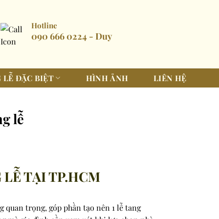
Hotline
090 666 0224 - Duy
 LỄ ĐẶC BIỆT
HÌNH ẢNH
LIÊN HỆ
g lễ
 LỄ TẠI TP.HCM
g quan trọng, góp phần tạo nên 1 lễ tang