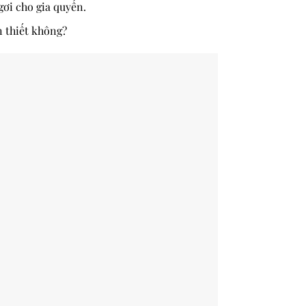
gơi cho gia quyến.
ần thiết không?