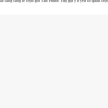
ai táng tang lễ trọn gói Tân Phước Thọ gợi ý 6 yếu tố quan tr