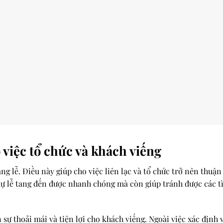
 việc tổ chức và khách viếng
ang lễ. Điều này giúp cho việc liên lạc và tổ chức trở nên thuậ
ự lễ tang đến được nhanh chóng mà còn giúp tránh được các tì
sự thoải mái và tiện lợi cho khách viếng. Ngoài việc xác định v