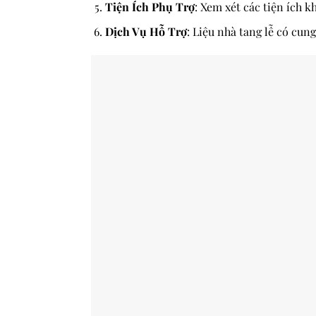
Tiện Ích Phụ Trợ
: Xem xét các tiện ích k
Dịch Vụ Hỗ Trợ
: Liệu nhà tang lễ có cung