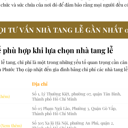
ổ chức và sức chứa của nơi đó để đảm bảo rằng mọi người đều c
I TƯ VẤN NHÀ TANG LỄ GẦN NHẤT 
ễ phù hợp khi lựa chọn nhà tang lễ
 lễ tang, chi phí là một trong những yếu tố quan trọng cần cân
ân Phước Thọ cập nhật đến gia đình bảng chi phí các nhà tang l
Địa chỉ
Số 1, Lý Thường Kiệt, phường 07, quận Tân Bình,
thêm)
Thành phố Hồ Chí Minh
Số 05 Phạm Ngũ Lão, Phường 3, Quận Gò Vấp,
Thành phố Hồ Chí Minh
Số 505 Xa lộ Hà Nội, phường An Phú, quận 2,
g
(Xem thêm)
Thành phố Hồ Chí Minh