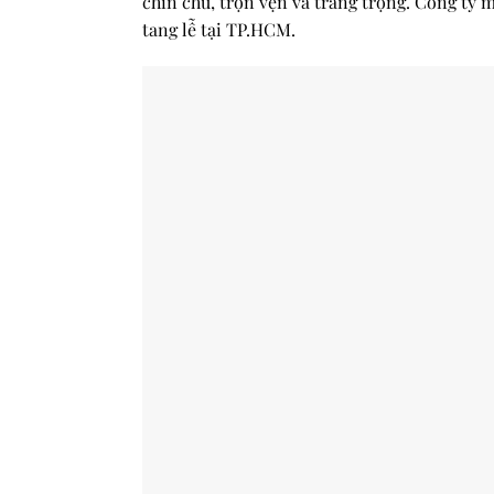
chỉn chu, trọn vẹn và trang trọng. Công ty m
tang lễ tại TP.HCM.