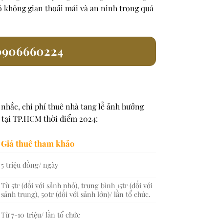
ó không gian thoải mái và an ninh trong quá
0906660224
 nhắc, chi phí thuê nhà tang lễ ảnh hưởng
ễ tại TP.HCM thời điểm 2024:
Giá thuê tham khảo
5 triệu đồng/ ngày
Từ 5tr (đối với sảnh nhỏ), trung bình 15tr (đối với
sảnh trung), 50tr (đối với sảnh lớn)/ lần tổ chức.
Từ 7-10 triệu/ lần tổ chức