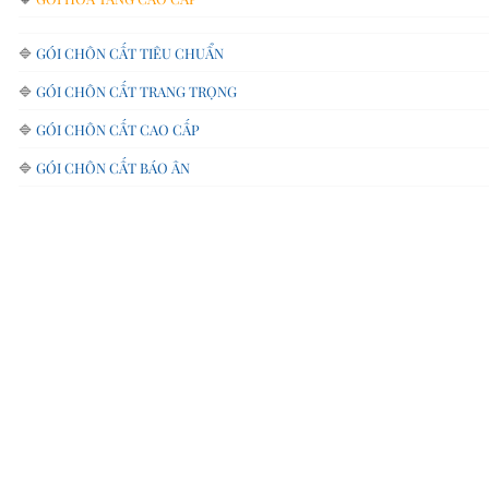
🔷
GÓI CHÔN CẤT TIÊU CHUẨN
🔷
GÓI CHÔN CẤT TRANG TRỌNG
🔷
GÓI CHÔN CẤT CAO CẤP
🔷
GÓI CHÔN CẤT BÁO ÂN