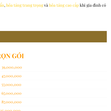
uẩn
,
hỏa táng trang trọng
và
hỏa táng cao cấp
khi gia đình có
RỌN GÓI
0,000
0,000
0,000
0,000
0,000
0,000