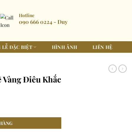
Hotline
090 666 0224 - Duy
 LỄ ĐẶC BIỆT
HÌNH ẢNH
LIÊN HỆ
 Vàng Điêu Khắc
c số lượng
HÀNG