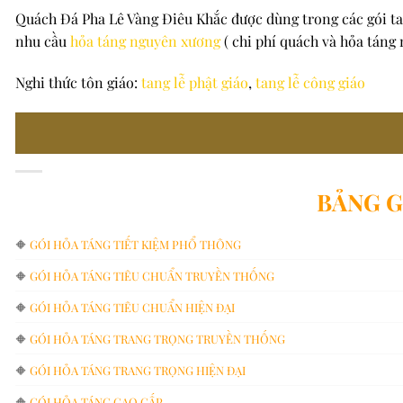
Quách Đá Pha Lê Vàng Điêu Khắc được dùng trong các gói t
nhu cầu
hỏa táng nguyên xương
( chi phí quách và hỏa táng
Nghi thức tôn giáo:
tang lễ phật giáo
,
tang lễ công giáo
BẢNG G
🔶
GÓI HỎA TÁNG TIẾT KIỆM PHỔ THÔNG
🔶
GÓI HỎA TÁNG TIÊU CHUẨN TRUYỀN THỐNG
🔶
GÓI HỎA TÁNG TIÊU CHUẨN HIỆN ĐẠI
🔶
GÓI HỎA TÁNG TRANG TRỌNG TRUYỀN THỐNG
🔶
GÓI HỎA TÁNG TRANG TRỌNG HIỆN ĐẠI
🔶
GÓI HỎA TÁNG CAO CẤP