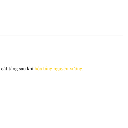
 cát táng sau khi
hỏa táng nguyên xương
.