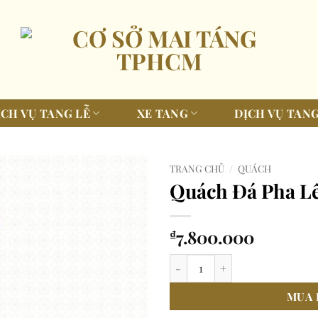
ỊCH VỤ TANG LỄ
XE TANG
DỊCH VỤ TANG
TRANG CHỦ
/
QUÁCH
Quách Đá Pha Lê
7.800.000
₫
Quách Đá Pha Lê Vàng Điêu Khắ
MUA 