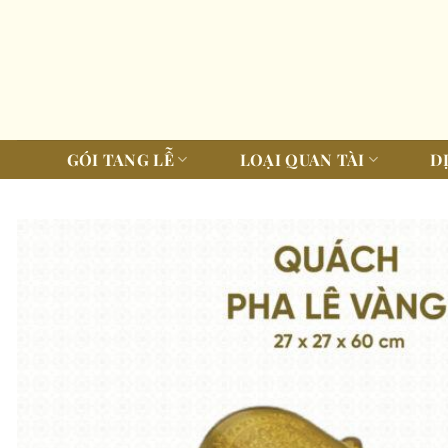
Bỏ
qua
nội
dung
GÓI TANG LỄ
LOẠI QUAN TÀI
D