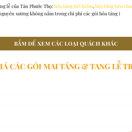
ang lễ của Tân Phước Thọ:
hỏa táng tiết kiệm
,
hỏa táng tiêu ch
 nguyên xương không nằm trong chi phí các gói hỏa táng )
BẤM ĐỂ XEM CÁC LOẠI QUÁCH KHÁC
IÁ CÁC GÓI MAI TÁNG & TANG LỄ T
39,00
47,00
57,00
67,00
87,00
125,00