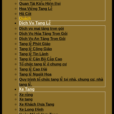
Quan Tài Kiểu Hiện Đại
Hoa Viếng Tang Lễ
Hũ Cốt
Quách
Dịch Vụ Tang Lễ
Dịch vụ mai táng trọn gói
Dịch Vụ Hỏa Táng Trọn Gói
Dịch Vụ An Táng Trọn Gói
Tang lễ Phật Giáo
Tang lễ Công Giáo
Tang lễ Tin Lành
Tang lễ Cán Bộ Cấp Cao
Tổ chức tang lễ ở chung cư
Tang lễ Cao Đài
Tang lễ Người Hoa
Quy trình tổ chức tang lễ tại nhà, chung cư, nhà
tang lễ.
Xe Tang
Xe rồng
Xe tang
Xe Khách Đưa Tang
Xe Long Đình