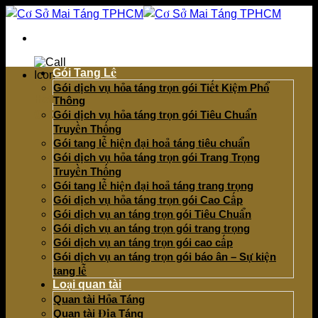
Bỏ
qua
nội
dung
Gói Tang Lễ
Gói dịch vụ hỏa táng trọn gói Tiết Kiệm Phổ
Hotline
Thông
090 666 0224 - Duy
Gói dịch vụ hỏa táng trọn gói Tiêu Chuẩn
Truyền Thống
Gói tang lễ hiện đại hoả táng tiêu chuẩn
Gói dịch vụ hỏa táng trọn gói Trang Trọng
Truyền Thống
Gói tang lễ hiện đại hoả táng trang trọng
Gói dịch vụ hỏa táng trọn gói Cao Cấp
Gói dịch vụ an táng trọn gói Tiêu Chuẩn
Gói dịch vụ an táng trọn gói trang trọng
Gói dịch vụ an táng trọn gói cao cấp
Gói dịch vụ an táng trọn gói báo ân – Sự kiện
tang lễ
Loại quan tài
Quan tài Hỏa Táng
Quan tài Địa Táng