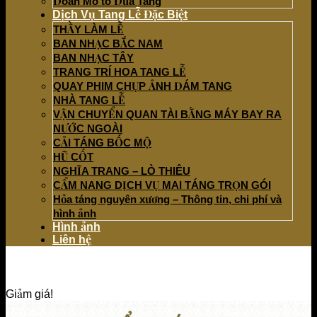
Đoàn Mô tô Đưa Tang
Dịch Vụ Tang Lễ Đặc Biệt
THẦY LÀM LỄ
BAN NHẠC BẮC NAM
BAN NHẠC TÂY
TRANG TRÍ HOA TANG LỄ
QUAY PHIM CHỤP ẢNH ĐÁM TANG
NHÀ TANG LỄ
VẬN CHUYỂN QUAN TÀI BẰNG MÁY BAY RA
NƯỚC NGOÀI
CẢI TÁNG BỐC MỘ
HŨ CỐT
NGHĨA TRANG – LÒ THIÊU
CẨM NANG DỊCH VỤ MAI TÁNG TRỌN GÓI
Hỏa táng nguyên xương – Thông tin, chi phí và
hình ảnh
Hình ảnh
Liên hệ
Giảm giá!