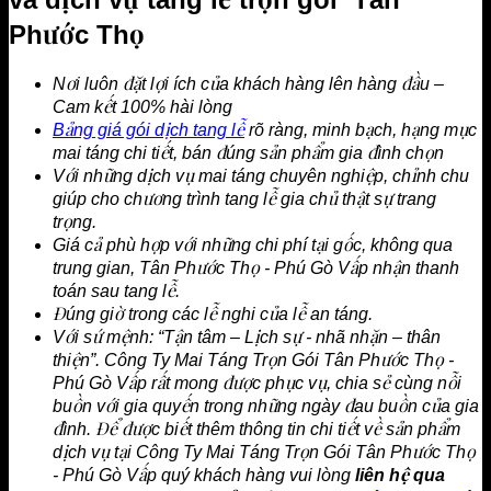
Phước Thọ
Nơi luôn đặt lợi ích của khách hàng lên hàng đầu –
Cam kết 100% hài lòng
Bảng giá gói dịch tang lễ
rõ ràng, minh bạch, hạng mục
mai táng chi tiết, bán đúng sản phẩm gia đình chọn
Với những dịch vụ mai táng chuyên nghiệp, chỉnh chu
giúp cho chương trình tang lễ gia chủ thật sự trang
trọng.
Giá cả phù hợp với những chi phí tại gốc, không qua
trung gian, Tân Phước Thọ - Phú Gò Vấp nhận thanh
toán sau tang lễ.
Đúng giờ trong các lễ nghi của lễ an táng.
Với sứ mệnh: “Tận tâm – Lịch sự - nhã nhặn – thân
thiện”. Công Ty Mai Táng Trọn Gói Tân Phước Thọ -
Phú Gò Vấp rất mong được phục vụ, chia sẻ cùng nỗi
buồn với gia quyến trong những ngày đau buồn của gia
đình. Để được biết thêm thông tin chi tiết về sản phẩm
dịch vụ tại Công Ty Mai Táng Trọn Gói Tân Phước Thọ
- Phú Gò Vấp quý khách hàng vui lòng
liên hệ qua