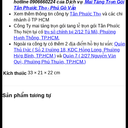
hotline 0906660224 của Dịch vụ
Mai Táng Trọn Gói
Tân Phước Thọ - Phú Gò Vấp
Xem thêm thông tin công ty
Tân Phước Thọ
và các chi
nhánh ở TP HCM
Công Ty mai táng trọn gói tang lễ trọn gói Tân Phước
Thọ hiện tại có
trụ sở chính tại 2/12 Tú Mỡ, Phường
Hạnh Thông, TP.HCM.
Ngoài ra công ty có thêm 2 địa điểm hỗ trợ tư vấn:
Quận
Thủ Đức ( Số 2 Đường 18, KDC Hồng Long, Phường
Hiệp Bình, TP.HCM )
và
Quận 7 ( 2/27 Nguyễn Văn
Quỳ, Phường Phú Thuận, TP.HCM.)
33 × 21 × 22 cm
Kích thước
Sản phẩm tương tự