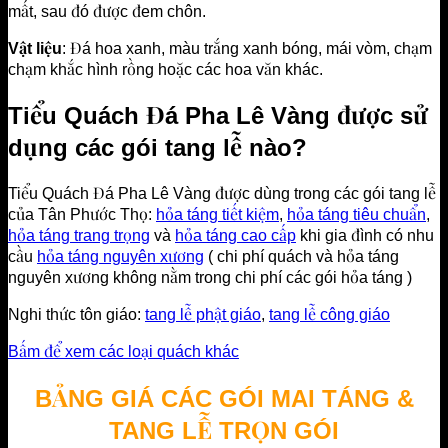
mất, sau đó được đem chôn.
Vật liệu
: Đá hoa xanh, màu trắng xanh bóng, mái vòm, chạm
chạm khắc hình rồng hoặc các hoa văn khác.
Tiểu Quách Đá Pha Lê Vàng được sử
dụng các gói tang lễ nào?
Tiểu Quách Đá Pha Lê Vàng được dùng trong các gói tang lễ
của Tân Phước Thọ:
hỏa táng tiết kiệm
,
hỏa táng tiêu chuẩn
,
hỏa táng trang trọng
và
hỏa táng cao cấp
khi gia đình có nhu
cầu
hỏa táng nguyên xương
( chi phí quách và hỏa táng
nguyên xương không nằm trong chi phí các gói hỏa táng )
Nghi thức tôn giáo:
tang lễ phật giáo
,
tang lễ công giáo
Bấm để xem các loại quách khác
BẢNG GIÁ CÁC GÓI MAI TÁNG &
TANG LỄ TRỌN GÓI