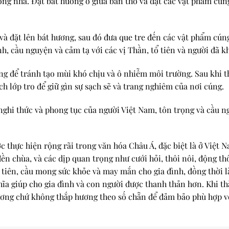
rong nhà. Đặt bát hương ở giữa bàn thờ và đặt các vật phẩm cún
 và đặt lên bát hương, sau đó đưa que tre đến các vật phẩm cún
nh, cầu nguyện và cảm tạ với các vị Thần, tổ tiên và người đã k
ng để tránh tạo mùi khó chịu và ô nhiễm môi trường. Sau khi t
ch lớp tro để giữ gìn sự sạch sẽ và trang nghiêm của nơi cúng.
ghi thức và phong tục của người Việt Nam, tôn trọng và cầu ng
 thực hiện rộng rãi trong văn hóa Châu Á, đặc biệt là ở Việt 
n, đền chùa, và các dịp quan trọng như cưới hỏi, thôi nôi, động
tổ tiên, cầu mong sức khỏe và may mắn cho gia đình, đồng thời 
ghĩa giúp cho gia đình và con người được thanh thản hơn. Khi 
m hương chứ không thắp hương theo số chẵn để đảm bảo phù hợp 