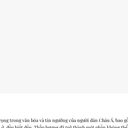
rọng trong văn hóa và tín ngưỡng của người dân Châu Á, bao g
i ở, đều biết đến. Thắp hương đã trở thành một phần không thể