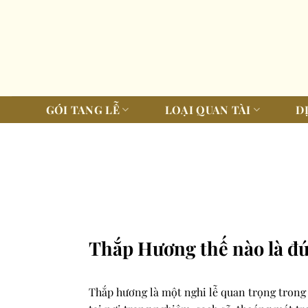
Bỏ
qua
nội
dung
GÓI TANG LỄ
LOẠI QUAN TÀI
D
Thắp Hương thế nào là đ
Thắp hương là một nghi lễ quan trọng trong 