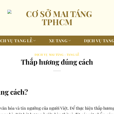
ỊCH VỤ TANG LỄ
XE TANG
DỊCH VỤ TANG
DỊCH VỤ MAI TÁNG - TANG LỄ
Thắp hương đúng cách
úng cách?
văn hóa và tín ngưỡng của người Việt. Để thực hiện thắp hương