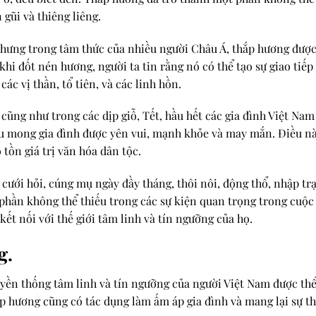
gũi và thiêng liêng.
hưng trong tâm thức của nhiều người Châu Á, thắp hương được c
, khi đốt nén hương, người ta tin rằng nó có thể tạo sự giao tiếp
các vị thần, tổ tiên, và các linh hồn.
ũng như trong các dịp giỗ, Tết, hầu hết các gia đình Việt Na
ầu mong gia đình được yên vui, mạnh khỏe và may mắn. Điều nà
tồn giá trị văn hóa dân tộc.
cưới hỏi, cúng mụ ngày đầy tháng, thôi nôi, động thổ, nhập trạ
hần không thể thiếu trong các sự kiện quan trọng trong cuộc 
ết nối với thế giới tâm linh và tín ngưỡng của họ.
g.
yền thống tâm linh và tín ngưỡng của người Việt Nam được thể
hắp hương cũng có tác dụng làm ấm áp gia đình và mang lại sự t