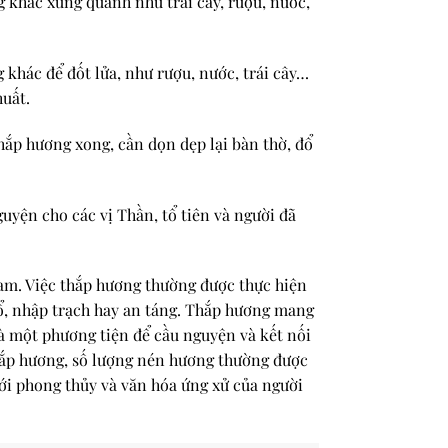
g khác xung quanh như trái cây, rượu, nước,
g khác để đốt lửa, như rượu, nước, trái cây…
huất.
hắp hương xong, cần dọn dẹp lại bàn thờ, đổ
uyện cho các vị Thần, tổ tiên và người đã
Nam. Việc thắp hương thường được thực hiện
 thổ, nhập trạch hay an táng. Thắp hương mang
là một phương tiện để cầu nguyện và kết nối
thắp hương, số lượng nén hương thường được
với phong thủy và văn hóa ứng xử của người