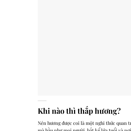
Khi nào thì thắp hương?
Nén hương được coi là một nghi thức quan t
mà hầu như mọi người, bất kể lứa tuổi và nơ