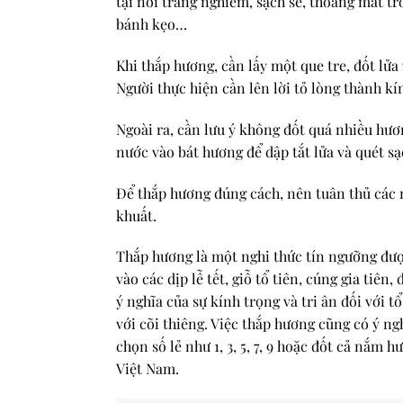
tại nơi trang nghiêm, sạch sẽ, thoáng mát t
bánh kẹo…
Khi thắp hương, cần lấy một que tre, đốt lửa
Người thực hiện cần lên lời tỏ lòng thành kí
Ngoài ra, cần lưu ý không đốt quá nhiều hươ
nước vào bát hương để dập tắt lửa và quét sạ
Để thắp hương đúng cách, nên tuân thủ các n
khuất.
Thắp hương là một nghi thức tín ngưỡng được
vào các dịp lễ tết, giỗ tổ tiên, cúng gia tiê
ý nghĩa của sự kính trọng và tri ân đối với 
với cõi thiêng. Việc thắp hương cũng có ý n
chọn số lẻ như 1, 3, 5, 7, 9 hoặc đốt cả nắ
Việt Nam.