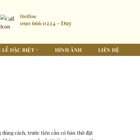
Hotline
090 666 0224 - Duy
 LỄ ĐẶC BIỆT
HÌNH ẢNH
LIÊN HỆ
 đúng cách, trước tiên cần có bàn thờ đặt